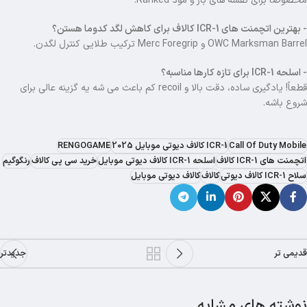
مخصوصاً برای نقشه های باز و مود Ranked.
- بهترین اتچمنت های ICR-1 کالاف برای کاهش لگد کدوما هستن؟
OWC Marksman Barrel و Merc Foregrip ترکیب طلایی کنترل لگدن.
- اسلحه ICR-1 برای تازه کارها مناسبه؟
قطعاً! یادگیری ساده، دقت بالا و recoil کم باعث می شه یه گزینه عالی برای
شروع باشه.
Call Of Duty Mobile
ICR-1 کالاف دیوتی موبایل 2025
RENGOGAME
اتچمنت های ICR-1 کالاف
اسلحه ICR-1 کالاف دیوتی موبایل
خرید سی پی کالاف
رنگوگیم
سلاح ICR-1 کالاف دیوتی
کالاف
کالاف دیوتی موبایل
قدیمی تر
جدیدتر
نوشته های مشابه