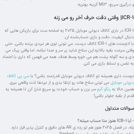
و درگیری سریع، M13 گزینه بهتریه.
ICR-1| وقتی دقت حرف آخر رو می زنه
ICR-1 در بازی کالاف دیوتی موبایل 2025 یه اسلحه ست برای بازیکن هایی که
دنبال کیفیت، دقت و بازی حساب‌شده ان.
با اتچمنت های ICR-1 کالاف درست، می تونی توی هر نبردی برنده باشی، حتی
وقتی سرعت بقیه بالاتره.این سلاح شاید پر سر و صدا نباشه، اما وقتی پیک می
دی و سه گلوله پشت هم می خوره وسط هدف، همه می فهمن که داری با اعتماد
به نفس و تسلط بازی می کنی.
دوست داری همیشه تو کالاف دیوتی موبایل قدرتمند باشی؟ با
سی‌ پی کالاف
دیوتی موبایل
می تونی سلاح هات رو ارتقا بدی و از نبردها لذت واقعی ببری.
همین حالا به
رنگو گیم
سر بزن و حساب خودت رو سریع شارژ کن تا همیشه یه
قدم از بقیه جلوتر باشی!
سوالات متداول
- آیا ICR-1 هنوز متا حساب میشه؟
بله، در فصل 2025 هنوز هم تو رده ی AR های دقیق و کنترل پذیر قرار داره،