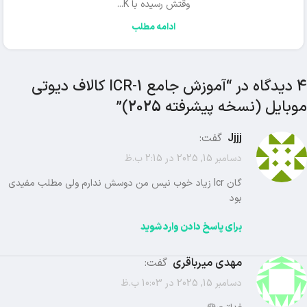
وقتش رسیده با K...
ادامه مطلب
4 دیدگاه در “
آموزش جامع ICR-1 کالاف دیوتی
موبایل (نسخه پیشرفته 2025)
”
Jjjj
گفت:
دسامبر 15, 2025 در 2:15 ب.ظ
گان Icr زیاد خوب نیس من دوسش ندارم ولی مطلب مفیدی
بود
برای پاسخ دادن وارد شوید
مهدی میرباقری
گفت:
دسامبر 15, 2025 در 10:03 ب.ظ