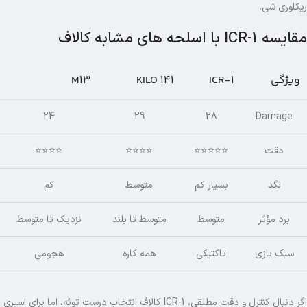
ریکاوری شی.
مقایسه ICR-1 با اسلحه های مشابه کالاف
ویژگی
ICR-1
KILO 141
M13
24
29
28
Damage
دقت
⭐️⭐️⭐️⭐️⭐️
⭐️⭐️⭐️⭐️
⭐️⭐️⭐️⭐️
لگد
بسیار کم
متوسط
کم
برد مؤثر
متوسط
متوسط تا بلند
نزدیک تا متوسط
سبک بازی
تاکتیکی
همه کاره
هجومی
اگر دنبال کنترل و دقت مطلقی، ICR-1 کالاف انتخاب درست توئه، اما برای اسپری