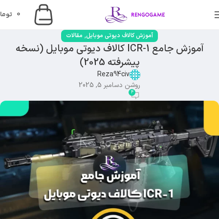
0
توما
,
آموزش کالاف دیوتی موبایل
مقالات
آموزش جامع ICR-1 کالاف دیوتی موبایل (نسخه
پیشرفته 2025)
Reza94civ
روشن دسامبر 5, 2025
4