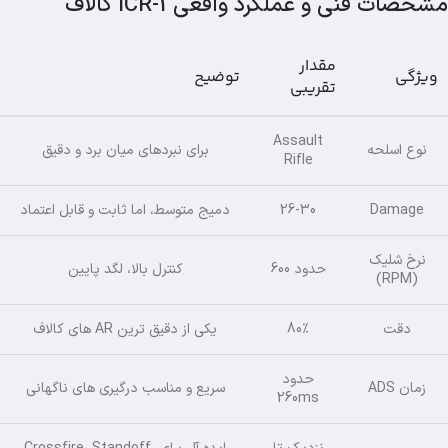
مشخصات فنی و عملکرد واقعی ICR-1 کالاف
مقدار
ویژگی
توضیح
تقریبی
Assault
نوع اسلحه
برای نبردهای میان برد و دقیق
Rifle
Damage
26-30
دمیج متوسط، اما ثابت و قابل اعتماد
نرخ شلیک
حدود 600
کنترل بالا، لگد پایین
(RPM)
دقت
80٪
یکی از دقیق ترین AR های کالاف
حدود
زمان ADS
سریع و مناسب درگیری های ناگهانی
260ms