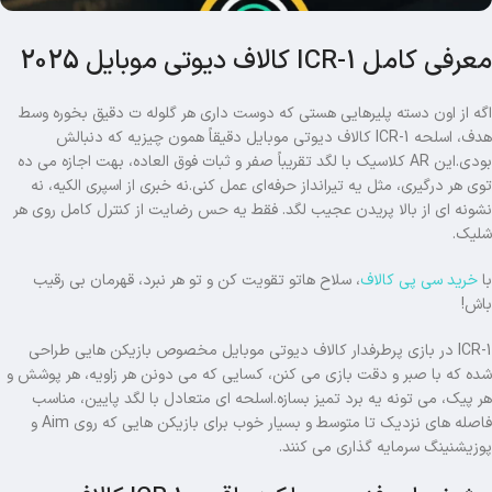
معرفی کامل ICR-1 کالاف دیوتی موبایل 2025
اگه از اون دسته پلیرهایی هستی که دوست داری هر گلوله ت دقیق بخوره وسط
هدف، اسلحه ICR-1 کالاف دیوتی موبایل دقیقاً همون چیزیه که دنبالش
بودی.این AR کلاسیک با لگد تقریباً صفر و ثبات فوق العاده، بهت اجازه می ده
توی هر درگیری، مثل یه تیرانداز حرفه‌ای عمل کنی.نه خبری از اسپری الکیه، نه
نشونه ای از بالا پریدن عجیب لگد. فقط یه حس رضایت از کنترل کامل روی هر
شلیک.
با
خرید سی پی کالاف
، سلاح هاتو تقویت کن و تو هر نبرد، قهرمان بی رقیب
باش!
ICR-1 در بازی پرطرفدار کالاف دیوتی موبایل مخصوص بازیکن هایی طراحی
شده که با صبر و دقت بازی می کنن، کسایی که می دونن هر زاویه، هر پوشش و
هر پیک، می تونه یه برد تمیز بسازه.اسلحه ای متعادل با لگد پایین، مناسب
فاصله های نزدیک تا متوسط و بسیار خوب برای بازیکن هایی که روی Aim و
پوزیشنینگ سرمایه گذاری می کنند.