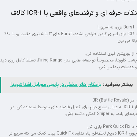
نکات حرفه ای و ترفندهای واقعی با ICR-1 کالاف
- Burst بزن، نه اسپری!
ICR-1 برای اسپری کردن طراحی نشده، Burst های ۳ تا ۵ تیری دقتت رو تا ۹۰٪
بالا می برن.
- از پوزیشن گیری استفاده کن.
پشت کاورها، مخصوصاً تو نقشه هایی مثل Firing Range، تسلط کامل روی دید
و هدشات پیدا می کنی.
بیشتر بخوانید:
با مکان های مخفی در پابجی موبایل آشنا شوید!
- در BR (Battle Royale):
از ICR-1 به عنوان سلاح دوم برای کنترل فاصله های متوسط استفاده کن. در
بردهای بلند، یه Sniper کمکی داشته باش.
- با Perk Quick Fix بازی کن.
چون ICR-1 دمیج لحظه‌ای بالا نداره، Quick Fix بهت کمک می کنه سریع تر