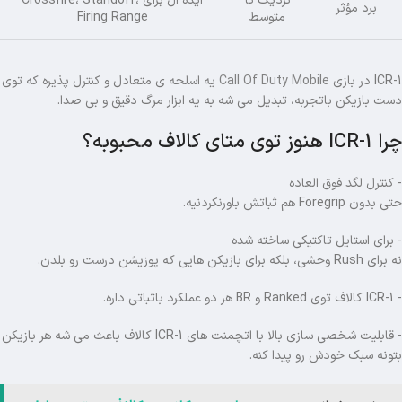
نزدیک تا
ایده آل برای Crossfire، Standoff،
برد مؤثر
متوسط
Firing Range
ICR-1 در بازی
Call Of Duty Mobile
یه اسلحه ی متعادل و کنترل پذیره که توی
دست بازیکن باتجربه، تبدیل می شه به یه ابزار مرگ دقیق و بی صدا.
چرا ICR-1 هنوز توی متای کالاف محبوبه؟
- کنترل لگد فوق العاده
حتی بدون Foregrip هم ثباتش باورنکردنیه.
- برای استایل تاکتیکی ساخته شده
نه برای Rush وحشی، بلکه برای بازیکن هایی که پوزیشن درست رو بلد‌ن.
- ICR-1 کالاف توی Ranked و BR هر دو عملکرد باثباتی داره.
- قابلیت شخصی سازی بالا با اتچمنت های ICR-1 کالاف باعث می شه هر بازیکن
بتونه سبک خودش رو پیدا کنه.