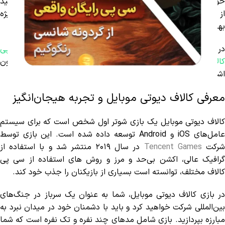
خود را به بهترین شکل مدیریت کند. با یادگیری این روش‌ها، می‌توانید
از سی پی‌ها برای خرید اسکین‌ها، سلاح‌ها و سایر آیتم‌های ویژه
بهره‌برداری کنید و تجربه بازی خود را به سطح بالاتری برسانید.
ر این مقاله، شما را با تمامی نکات و ترفندهای استفاده از
سی پی
الاف دیوتی موبایل
آشنا می‌کنیم تا بتوانید هوشمندانه و بدون
اشتباه از این منابع ارزشمند استفاده کنید.
معرفی کالاف دیوتی موبایل و تجربه هیجان‌انگیز
کالاف دیوتی موبایل یک بازی شوتر اول شخص است که برای سیستم
عامل‌های iOS و Android توسعه داده شده است. این بازی توسط
رکت
Tencent Games
در سال ۲۰۱۹ منتشر شد و با استفاده از
گرافیک عالی، اکشن بی‌حد و مرز و روش های استفاده از سی پی
کالاف مختلف، توانسته است بسیاری از بازیکنان را جذب خود کند.
در بازی کالاف دیوتی موبایل، شما به عنوان یک سرباز در جنگ‌های
بین‌المللی شرکت خواهید کرد و باید با دشمنان خود در میدان نبرد به
مبارزه بپردازید. بازی شامل مد‌های چند نفره و تک نفره است که شما