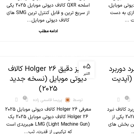
لاف دیوتی موبایل،
اسلحه QXR کالاف دیوتی موبایل 2025 یکی
ازی به دست
از سریع ترین و قابل کنترل ترین SMG های
 ...
کالاف دیوتی موبایل...
ادامه مطلب
,
آموزش کالاف دیوتی موبایل
مقالات
05
د دوربرد
آنالیز دقیق Holger 26 کالاف
اکتبر
 (آپدیت
دیوتی موبایل (نسخه جدید
2025)
2
0
توسط
پریسا قاسمی زاده
رد کالاف نبرد
معرفی Holger 26 کالاف دیوتی موبایل 2025
دوربرد کالاف دیوتی موبایل 2025 یکی از
Holger 26 کالاف دیوتی موبایل 2025 یک
رین بخش های
LMG (Light Machine Gun) هیبریدی است
.
که ترکیبی از قدرت، ثب...