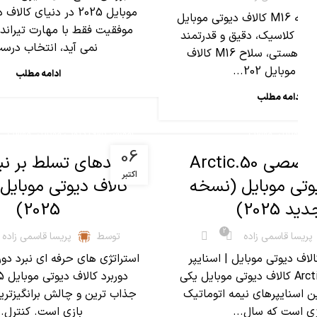
موبایل 2025 در دنیای کا
معرفی کامل اسلحه M16 کالاف دیوتی موبایل
موفقیت فقط با مهارت تیراند
سلاح کلاسیک، دقیق و قدرتمند
نمی آید، انتخاب درست
برای بازی کالاف هستی، سلاح M16 کالاف
تی موبایل 202...
ادامه مطلب
ادامه مطلب
,
,
تی موبایل
مقالات
آموزش کالاف دیوتی موبایل
مقالات
06
بررسی تخصصی Arctic.50
ترفندهای تسلط بر نبر
اکتبر
یوتی موبایل (نسخه
کالاف دیوتی موبایل
ید 2025)
2025)
2
پریسا قاسمی زاده
توسط
پریسا قاسمی زاده
Arctic کالاف دیوتی موبایل | اسنایپر
استراتژی های حرفه ای نبرد دورب
قدرتمند Arctic.50 کالاف دیوتی موبایل یکی
ن اسنایپرهای نیمه اتوماتیک
جذاب ترین و چالش برانگیزت
زی است که سال...
بازی است. کنترل..