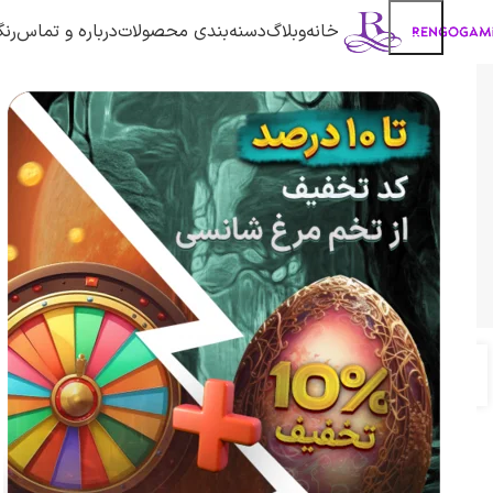
خانه
وبلاگ
دسنه‌بندی محصولات
درباره و تماس
رنگ
پریسا قاسمی | عاشق دنیای گیم در دنیای کالاف دیوتی موبایل و
ها، ترفندها و به‌روزرسانی ها رو با نگاه یک بازیکن واقعی با 
تصمیم 
,
آموزش کالاف دیوتی موبایل
مقالات
آموزش کالاف دیو
12
13
راهنمای کامل بهترین ترکیب
اکتبر
اکتبر
تیمی کالاف دیوتی موبایل
موبایل 
(آپدیت 2025)
0
توسط
پریسا قاسمی زاده
توسط