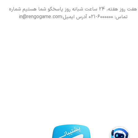
هفت روز هفته، 24 ساعت شبانه روز پاسخگو شما هستیم شماره
تماس: 6000000-021 آدرس ایمیل:in@rengogame.com