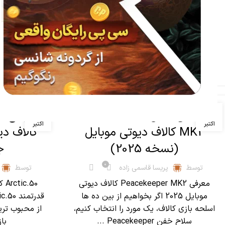
بهترین ترکیب تیمی کالاف دیوتی موبایل
2025 بهترین ترکیب تیمی کالاف کالاف،
اگر دنبال یه 
چیزی فراتر از فقط تیراندازی و فِرَگ گرفتن
وجود داره. برد واقع...
دیو
ادامه مطلب
,
آموزش کالاف دیوتی موبایل
مقالات
آموزش کالاف دیو
08
09
راهنمای کامل Peacekeeper
اکتبر
اکتبر
MK2 کالاف دیوتی موبایل
کالاف د
(نسخه 2025)
جد
0
توسط
پریسا قاسمی زاده
توسط
معرفی Peacekeeper MK2 کالاف دیوتی
.50
موبایل 2025 اگر بخواهیم از بین ده ها
اسلحه بازی کالاف، یک مورد را انتخاب کنیم،
از محبوب تری
سلاح خفن Peacekeeper ...
با