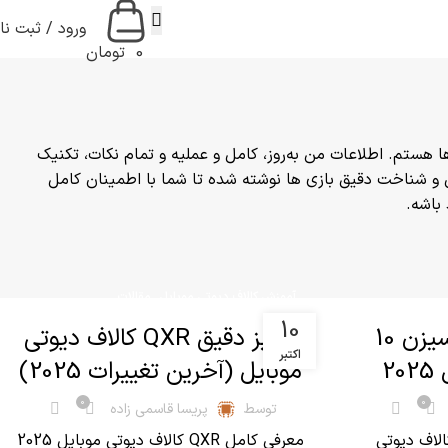
ورود / ثبت نا
0
تومان
 هستم. اطلاعات من به‌روز، کامل و عملیه و تمام نکات، تکنیک
اقعی و شناخت دقیق بازی ها نوشته شده تا شما با اطمینان کامل
باشه.
,
آموزش کالاف دیوتی موبایل
مقالات
10
بهترین سلاح های سیزن 10
آنالیز دقیق QXR کالاف دیوتی
اکتبر
2
موبایل (آخرین تغییرات 2025)
0
0
توسط
پریسا قاسمی زاده
 سلاح های سیزن 10 کالاف دیوتی
معرفی کامل QXR کالاف دیوتی موبایل 2025