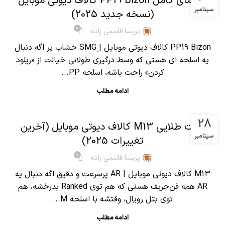
راهنمای کامل PP19 Bizon کالاف دیوتی موبایل
سپتامبر
(نسخه جدید 2025)
0
پریسا قاسمی زاده
PP19 Bizon کالاف دیوتی موبایل | SMGِ خشاب پر اگه دنبال
یه اسلحه ای هستی که وسط درگیری طولانی خیالت از «ریلود
کردن» راحت باشه، اسلحه PP...
ادامه مطلب
,
آموزش کالاف دیوتی موبایل
مقالات
28
نکات طلایی M13 کالاف دیوتی موبایل (آخرین
سپتامبر
تغییرات 2025)
0
پریسا قاسمی زاده
M13 کالاف دیوتی موبایل | AR پرسرعت و دقیق اگه دنبال یه
AR همه فن‌حریف هستی که هم توی Ranked بدرخشه، هم
توی بتل رویال، وقتشه با اسلحه M...
ادامه مطلب