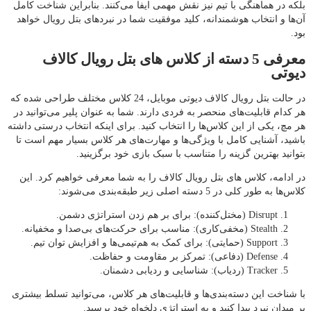
بلکه در هماهنگی با تیم نیز نقش مهمی ایفا می‌کنند. بنابراین شناخت کامل
آن‌ها و انتخاب هوشمندانه، کلید موفقیت شما در نبردهای بتل رویال خواهد
بود.
معرفی 5 دسته از کلاس های بتل رویال کالاف
دیوتی
در حالت بتل رویال کالاف دیوتی موبایل، 24 کلاس مختلف طراحی شده که
هر کدام قابلیت‌های منحصر به‌ فردی دارند. شما به عنوان پلیر می‌توانید در
هر مچ، یکی از این کلاس‌ها را انتخاب کنید. برای اینکه انتخاب درستی داشته
باشید، آشنایی کامل با ویژگی‌ها و مهارت‌های هر کلاس بسیار مهم است تا
بتوانید بهترین گزینه را متناسب با سبک بازی خود برگزینید.
در ادامه، کلاس های بتل رویال کالاف را به شما معرفی خواهیم کرد. این
کلاس‌ها به طور کلی در 5 دسته اصلی زیر طبقه‌بندی می‌شوند:
Disrupt (مختل‌کننده): برای بر هم زدن استراتژی دشمن.
Stealth (مخفی‌کاری): مناسب برای حرکت‌های بی‌صدا و مخفیانه.
Support (حمایتی): برای کمک به هم‌تیمی‌ها و افزایش توان تیم.
Defense (دفاعی): تمرکز بر مقاومت و حفاظت.
Tracker (ردیاب): شناسایی و ردیابی دشمنان.
با شناخت این دسته‌بندی‌ها و قابلیت‌های هر کلاس، می‌توانید تسلط بیشتری
بر میدان نبرد پیدا کنید و به استراتژی دلخواه خود برسید.