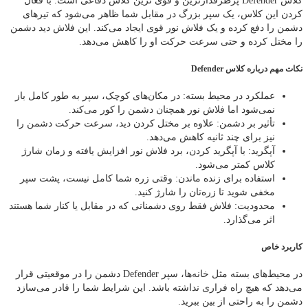
کلاس Defender پرطرفدارترین و قوی‌ ترین کلاس دفاعی است. با فعال
کردن این کلاس، یک سپر بزرگ در مقابل شما ظاهر می‌شود که تیرهای
دشمن را دفع کرده و یک فلاش نور قوی ایجاد می‌کند. این فلاش دید دشمن
را مختل کرده و حتی سرعت حرکت او را کاهش می‌دهد.
نکات مهم درباره کلاس Defender
عملکرد در محیط بسته: در مکان‌های کوچک، سپر به‌ طور کامل باز
نمی‌شود اما فلاش نور همچنان دشمن را کور می‌کند.
تأثیر بر دشمن: علاوه بر مختل کردن دید، سرعت حرکت دشمن را
نیز برای چند ثانیه کاهش می‌دهد.
آپگرید: با آپگرید کردن، برد فلاش نور افزایش یافته و زمان شارژ
کلاس کمتر می‌شود.
استفاده برای زنده ماندن: وقتی زره شما کامل نیست، پشت سپر
مخفی شوید تا زره‌تان را شارژ کنید.
محدودیت: فلاش فقط روی دشمنانی که در مقابل یا کنار شما هستند
اثر می‌گذارد.
کاربرد خاص
در محیط‌های بسته مثل خانه‌ها، سپر Defender دشمن را در موقعیتی قرار
می‌دهد که هیچ راه فراری نداشته باشد. این شرایط شما را قادر می‌سازد
دشمن را به راحتی از بین ببرید.