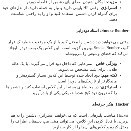
مزیت
: امکان شنیدن صدای پای دشمن از فاصله دورتر.
استراتژی
: وقتی HP پایینی دارید و نیاز به حمله دارید، از بدل‌های خود
برای گمراه کردن دشمن استفاده کنید و او را به راحتی شکست
دهید.
Smoke Bomber: استاد دودزایی
وقتی می‌خواهید دید دشمن را مختل کنید یا از یک موقعیت خطرناک فرار
کنید، Smoke Bomber بهترین گزینه است. این کلاس یک بمب دودزا ایجاد
می‌کند که فضای وسیعی را می‌پوشاند.
ویژگی خاص
: انمی‌هایی که داخل دود قرار می‌گیرند، با یک هاله
طلایی برای شما مشخص می‌شوند.
نکته مهم
: دود ایجاد شده توسط این کلاس بسیار گسترده‌تر و
ماندگارتر از نارنجک‌های دودزا است.
استراتژی
: در محیط‌های بسته از این کلاس استفاده کنید و دشمن‌ها
را که درون دود گیج شده‌اند، یکی‌ یکی از پا درآورید.
Hacker: هکر حرفه‌ای
Hacker مناسب پلیرهایی است که می‌خواهند استراتژی دشمن را به‌ هم
بریزند. با فعال کردن این کلاس، می‌توانید مینی‌ مپ دشمنان اطراف را
مختل کرده و کلاس‌های آن‌ها را از کار بیندازید.