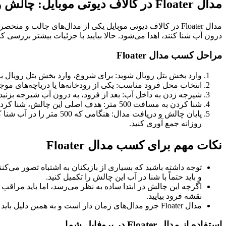
مدال Floater در کالاف دیوتی موبایل: چالش و نحوه کسب آن
درون آب شنا کنند، اهدا می‌شود. حالا بیایید با جزئیات بیشتر بررسی کن
مراحل کسب مدال Floater
وارد بخش بتل رویال شوید: برای شروع، وارد بخش بتل رویال بازی
انتخاب محل فرود مناسب: یکی از رودخانه‌ها یا دریاچه‌های موج
شیرجه زدن به داخل آب: بعد از فرود، به درون آب شیرجه بزنید. 
شنا کردن به مسافت 500 متر: هدف اصلی این چالش، شنا کردن به مسافت 500 متر در آب است. باید یک نقطه خاص در آب را انتخاب کرده و به سمت آن شنا کنید.
روزانه جمع‌ آوری کنید.
نکات مهم برای کسب مدال Floater
و باید حتماً با شنا در آب این چالش را تکمیل کنید.
اگرچه این چالش در ابتدا ساده به نظر می‌رسد، اما باید مراق
نقشه فرود بیایید.
مدال Floater جزو مدال‌های زمان‌ دار است و به همین دلیل باید به‌ سرعت برای تکمیل چالش اقدام کنید، زیرا ممکن است با گذشت زمان از دسترس خارج شود.
استفاده از مدال Floater در پروفایل شما