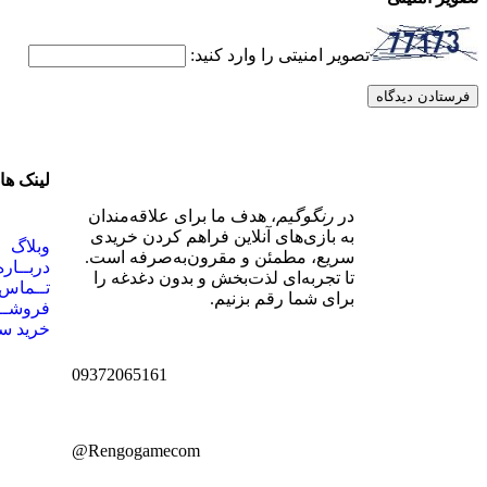
تصویر امنیتی را وارد کنید:
لینک ها
در
رنگوگیم
، هدف ما برای علاقه‌مندان
به بازی‌های آنلاین فراهم کردن خریدی
وبلاگ
سریع، مطمئن و مقرون‌به‌صرفه است.
دربــاره
تا تجربه‌ای لذت‌بخش و بدون دغدغه را
تــماس 
برای شما رقم بزنیم.
فروشـــ
خرید س
09372065161
Rengogamecom@