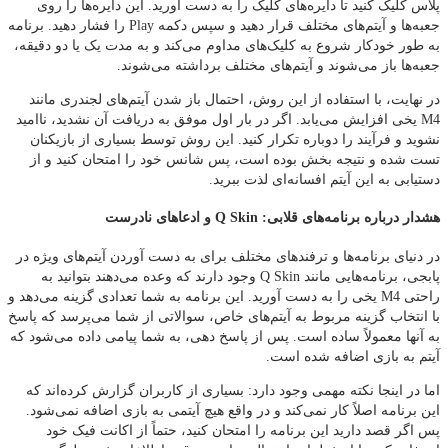
پلاس کلیک کنید تا دایره‌های کلیک را به دست آورید. این دایره‌ها را روی
جعبه‌ها و آیتم‌های مختلف قرار دهید و سپس دکمه Play را فشار دهید. برنامه
به طور خودکار شروع به کلیک‌های مداوم می‌کند و به مدت یک یا دو دقیقه،
جعبه‌ها باز می‌شوند و آیتم‌های مختلف برداشته می‌شوند.
در نهایت، با استفاده از این روش، احتمال باز شدن آیتم‌های لجندری مانند
M4 یخی افزایش می‌یابد. اگر در بار اول موفق به دریافت آن نشدید، ناامید
نشوید و فرآیند را دوباره تکرار کنید. این روش توسط بسیاری از بازیکنان
تست شده و نتیجه‌ بخش بوده است، پس شانس خود را امتحان کنید و از
دستیابی به این آیتم افسانه‌ای لذت ببرید.
هشدار درباره برنامه‌های قلابی: Q Skin و ادعاهای نادرست
در دنیای برنامه‌ها و ترفندهای مختلف برای به دست آوردن آیتم‌های ویژه در
پابجی، برنامه‌هایی مانند Q Skin وجود دارند که وعده می‌دهند بتوانید به
راحتی M4 یخی را به دست آورید. این برنامه به شما تعدادی گزینه می‌دهد و
با انتخاب گزینه مربوط به آیتم‌های خاص، سوالاتی از شما می‌پرسد که پاسخ
به آنها معمولاً ساده است. پس از پاسخ‌ دهی، به شما پیامی داده می‌شود که
آیتم به بازی اضافه شده است.
اما در اینجا نکته مهمی وجود دارد: بسیاری از کاربران گزارش کرده‌اند که
این برنامه اصلاً کار نمی‌کند و در واقع هیچ آیتمی به بازی اضافه نمی‌شود.
پس اگر قصد دارید این برنامه را امتحان کنید، حتماً از اکانت فیک خود