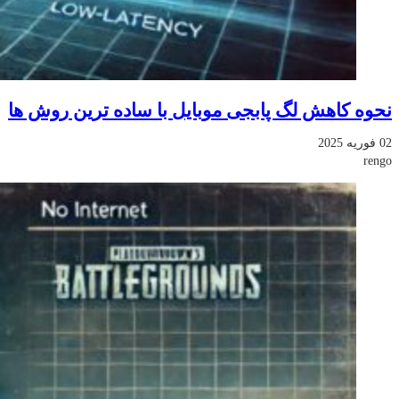
نحوه کاهش لگ پابجی موبایل با ساده ترین روش ها
02 فوریه 2025
rengo