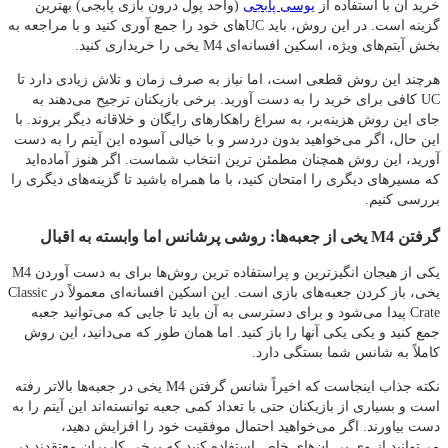
خرید آن با استفاده از
یوسی پابجی
(واحد پول درون بازی پابجی) بهترین
گزینه است. در این روش، باید UC‌های خود را جمع‌ آوری کنید و با مراجعه به
بخش آیتم‌های ویژه، اسکین افسانه‌ای M4 یخی را خریداری کنید.
هرچند این روش قطعی است، اما نیاز به صرف زمان و تلاش زیادی دارد تا
UC کافی برای خرید را به دست آورید. برخی بازیکنان ترجیح می‌دهند به
جای این روش هزینه‌بر، به سراغ راهکارهای رایگان و خلاقانه دیگر بروند. با
این حال، اگر می‌خواهید بدون دردسر و با خیالی آسوده این آیتم را به دست
آورید، این روش همچنان مطمئن‌ ترین انتخاب شماست. اگر هنوز آماده‌اید
که مسیرهای دیگری را امتحان کنید، با ما همراه باشید تا گزینه‌های دیگری را
بررسی کنیم.
گرفتن M4 یخی از جعبه‌ها: روشی پرشانس اما وابسته به اقبال
یکی از هیجان‌ انگیزترین و پراستفاده‌ ترین روش‌ها برای به دست آوردن M4
یخی، باز کردن جعبه‌های بازی است. این اسکین افسانه‌ای معمولاً در Classic
Crate پیدا می‌شود و برای دسترسی به آن باید تا جایی که می‌توانید جعبه
جمع کنید و یکی یکی آنها را باز کنید. اما همان‌ طور که می‌دانید، این روش
کاملاً به شانس شما بستگی دارد.
نکته جذاب اینجاست که اخیراً شانس گرفتن M4 یخی در جعبه‌ها بالاتر رفته
است و بسیاری از بازیکنان حتی با تعداد کمی جعبه توانسته‌اند این آیتم را به
دست بیاورند. اگر می‌خواهید احتمال موفقیت خود را افزایش دهید،
می‌توانید از وی‌ پی‌ ان‌های خاص استفاده کنید که برخی کاربران معتقدند در