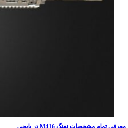
معرفی تمام مشخصات تفنگ M416 در پابجی