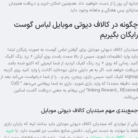
جایزه آن روز را از دست خواهید داد. همچنین امکان خرید و دریافت همزمان
ساپلای پس هفتگی و ماهانه وجود دارد.
چگونه در کالاف دیوتی موبایل لباس گوست
رایگان بگیریم
مبتدیان کالاف دیوتی موبایل برای گرفتن لباس گوست به صورت رایگان ابتدا
باید وارد تنظیمات شوید، سپس از بالا سمت راست روی آیکن + زرد رنگ کلیک
کنید. زمانی که روی + زرد رنگ کلیک کردید از شما ایمیلی که اکتیو شده باشد
دریافت خواهد شد، اگر به هر دلیلی مایل نبوده‌اید اکانت را وارد کنید روی گزینه
signup کلیک کنید؛ سپس بازی، ریجن، رمز و… را از شما درخواست می‌کند بعد از
چند دقیقه مجددا که وارد بازی شوید، بازی به شما پیغامی می‌دهد ” CoD
linking Reward_ REceived” این پیغام به معنی دریافت گاست اسکین
می‌باشد.
جمع‌بندی مهم مبتدیان کالاف دیوتی موبایل
یکی از مواردی که مبتدیان کالاف دیوتی موبایل باید بدانند اینه که پایان بازی
فقط با مهارت به دست نمی‌آید، داشتن منابع مناسب نیز اهمیت دارد. با
خرید
سی پی کالاف دیوتی موبایل
می‌توانید به راحتی تجهیزات و سلاح‌های مورد نیاز