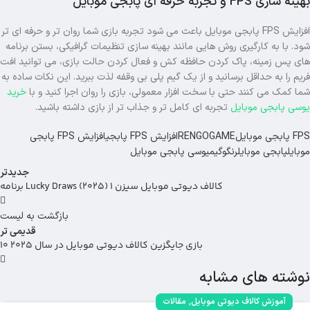
بهینه سازی FPS و تجربه حرفه ای پابجی موبایل
افزایش FPS پابجی موبایل باعث می شود تجربه بازی شما روان تر و حرفه ای تر
شود. با به کارگیری روش هایی مانند بهینه سازی تنظیمات گرافیکی، بستن برنامه
های پس زمینه، پاک کردن حافظه کش و فعال کردن حالت بازی، می توانید افت
فریم را به حداقل برسانید و از یک گیم‌ پلی بی وقفه لذت ببرید. این نکات ساده به
شما کمک می کنند حتی با سخت‌ افزار معمولی، بازی را روان اجرا کنید و با
خرید
یوسی پابجی موبایل
تجربه ای کامل تر و جذاب تر از بازی داشته باشید.
FPS پابجی موبایل
RENGOGAME
افزایش FPS پابجی
افزایش FPS پابجی
موبایل
پابجی موبایل
رنگوگیم
یوسی پابجی موبایل
جدیدتر
برنامه Lucky Draws کالاف دیوتی موبایل سیزن 1 (2025)
بازگشت به لیست
قدیمی تر
10 بازی جایگزین کالاف دیوتی موبایل در سال 2025
نوشته های مشابه
,
آموزش کالاف دیوتی موبایل
مقالات