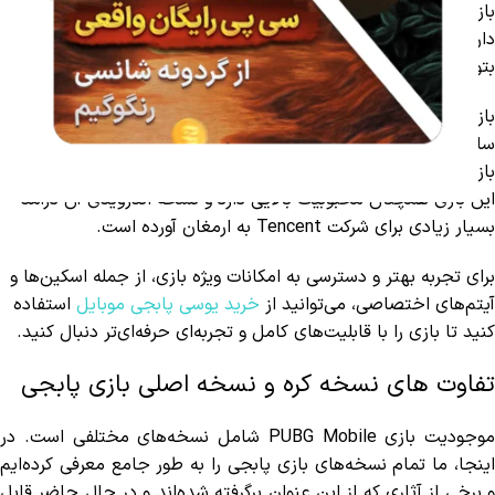
بازی پابجی موبایل سوال می‌پرسند. در این مقاله از رنگو گیم قصد
داریم تا این اختلافات و نکات مهم هر نسخه را بررسی کنیم تا شما
بتوانید تجربه‌ای حرفه‌ای‌تر داشته باشید.
بازی PUBG Mobile یکی از محبوب‌ترین عناوین بتل رویال در چند
سال اخیر است که به خاطر موفقیت‌های فراوانش توجه بسیاری از
بازیکنان را به خود جلب کرد. با وجود فیلتر شدن در برخی کشورها،
این بازی همچنان محبوبیت بالایی دارد و نسخه اندرویدی آن درآمد
بسیار زیادی برای شرکت Tencent به ارمغان آورده است.
برای تجربه بهتر و دسترسی به امکانات ویژه بازی، از جمله اسکین‌ها و
آیتم‌های اختصاصی، می‌توانید از
خرید یوسی پابجی موبایل
استفاده
کنید تا بازی را با قابلیت‌های کامل و تجربه‌ای حرفه‌ای‌تر دنبال کنید.
تفاوت های نسخه کره و نسخه اصلی بازی پابجی
موجودیت بازی PUBG Mobile شامل نسخه‌های مختلفی است. در
اینجا، ما تمام نسخه‌های بازی پابجی را به طور جامع معرفی کرده‌ایم
و برخی از آثاری که از این عنوان برگرفته شده‌اند و در حال حاضر قابل