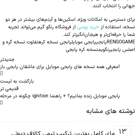
جهانی را انتخاب کنند.
برای دسترسی به امکانات ویژه، اسکین‌ها و آیتم‌های بیشتر در هر دو
نسخه، استفاده از
خرید یوسی
از فروشگاه رنگو گیم می‌تواند تجربه
شما را حرفه‌ای‌تر و هیجان‌انگیزتر کند.
RENGOGAME
پابجی
پابجی موبایل
پابجی نسخه کره
تفاوت نسخه گره و
اصلس پابجی
رنگویم
نسحه کره پابجی
جدیدتر
معرفی همه نسخه های پابجی موبایل برای عاشقان پابجی باز!
بازگشت به لیست
قدیمی تر
چگونه در مرحله ignition پابجی موبایل زنده بمانیم؟ + راهنما
نوشته های مشابه
,
آموزش کالاف دیوتی موبایل
مقالات
13
راهنمای کامل بهترین ترکیب تیمی کالاف دیوتی