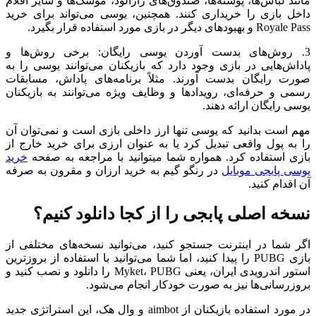
مانند لباس‌ها، پوسته‌ها، صندوق‌های رازآلود، موشک‌ها و سایر اقلام
داخل بازی را خریداری کنند. همچنین، یوسی می‌تواند برای خرید
Royale Pass و بهبودهای دیگر در بازی مورد استفاده قرار بگیرد.
3. روش‌های بدست آوردن یوسی رایگان: برخی روش‌ها و
پاداش‌هایی در بازی وجود دارد که بازیکنان می‌توانند یوسی را به
صورت رایگان بدست آورند. مثلاً برنامه‌های پاداش، مسابقات
رسمی و حرفه‌ای، رویدادها و وظایف ویژه می‌توانند به بازیکنان
یوسی رایگان ارائه دهند.
مهم است بدانید که یوسی تنها ارز داخلی بازی است و نمی‌توان آن
را به پول واقعی تبدیل کرد یا به عنوان ارزی برای خرید خارج از
بازی استفاده کرد. همواره شما میتوانید با مراجعه به صفحه
خرید
یوسی پابجی موبایل
در رنگو گیم به خرید ارزان و مقرون به صرفه
آن اقدام کنید.
نسخه اصلی پابجی را از کجا دانلود کنیم؟
اگر شما در اینترنت جستجو کنید، می‌توانید نسخه‌های مختلفی از
بازی PUBG را پیدا کنید، اما شما می‌توانید با استفاده از بروزترین
استور اندرویدی ایران، یعنی Myket، PUBG را دانلود و نصب کنید و
بروزرسانی‌ها نیز به صورت خودکار انجام می‌شود.
در مورد استفاده بازیکنان از aimbot و وال هک، این استراتژی جدید