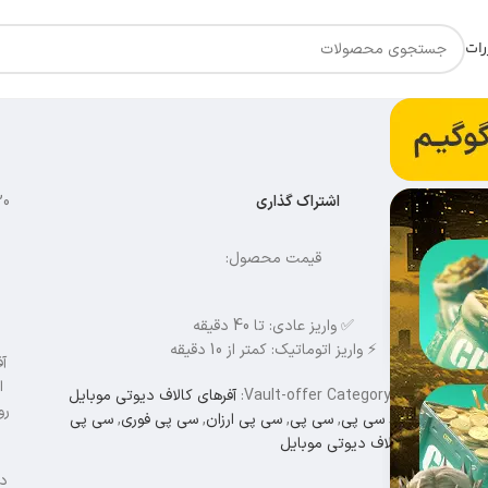
رات
اشتراک گذاری
20
قیمت محصول:
✅ واریز عادی: تا 40 دقیقه
⚡ واریز اتوماتیک: کمتر از 10 دقیقه
آفر Vault کالاف
ناسه محصول:
Category:
Vault-offer
آفرهای کالاف دیوتی موبایل
g
Tags:
,
خرید سی پی
,
سی پی
,
سی پی ارزان
,
سی پی فوری
,
سی پی
الاف
,
سی پی کالاف دیوتی موبایل
در