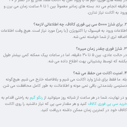
در بسته های فوری، تیم ما با ورود امن به اکانت شما، شارژ رو در کمتر از ۳۰
دقیقه انجام می ده. بسته های زمانبر معمولاً بین ۱ تا ۸ ساعت زمان می برن و
ورود به اکانت نیاز ندارن.
۲. برای شارژ 5000 سی پی فوری کالاف، چه اطلاعاتی لازمه؟
اطلاعات ورود به فیسبوک یا اکتیویژن (با رمز) مورد نیاز است. هیچ وقت اطلاعات
اضافه تری از شما خواسته نمی شه.
۳. شارژ فوری چقدر زمان میبره؟
در حالت عادی، بین ۵ تا ۳۰ دقیقه، اما در ساعات پیک ممکنه کمی بیشتر طول
بکشه که توسط پشتیبانی بهت اطلاع داده می شه.
۴. امنیت اکانت من حفظ می شه؟
بله. ما فقط برای شارژ وارد اکانت می شیم و بلافاصله خارج می شیم. هیچ‌گونه
دسترسی بلندمدتی باقی نمی مونه و اطلاعاتت به طور کامل محافظت می شن.
و در نهایت، شما در هر ساعت از شبانه روز میتوانید از
رنگو گیم
به راحتی اقدام به
خرید سی پی فوری کالاف
کنید و هر مقدار سی پی که نیاز داشتید را روی اکانت
کالاف خود در کمترین زمان ممکن داشته دریافت کنید.