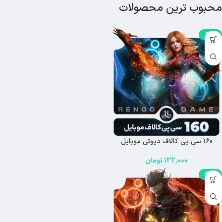
محبوب ترین محصولات
-43%
160 سی پی کالاف دیوتی موبایل
132,000
تومان
-43%