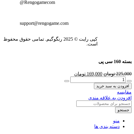
Rengogamecom@
support@rengogame.com
کپی رایت © 2025 رنگوگیم. تمامی حقوق محفوظ
است.
بسته 160 سی پی
225,000
تومان
169,000
تومان
افزودن به سبد خرید
مقایسه
افزودن به علاقه مندی
جستجو
منو
دسته بندی ها