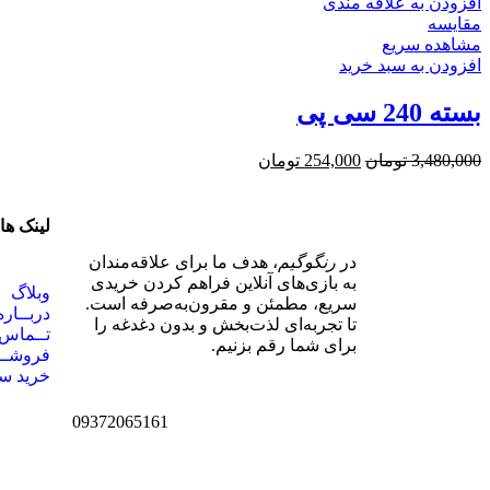
افزودن به علاقه مندی
مقایسه
مشاهده سریع
افزودن به سبد خرید
بسته 240 سی پی
3,480,000
تومان
254,000
تومان
لینک ها
در
رنگوگیم
، هدف ما برای علاقه‌مندان
به بازی‌های آنلاین فراهم کردن خریدی
وبلاگ
سریع، مطمئن و مقرون‌به‌صرفه است.
دربــاره
تا تجربه‌ای لذت‌بخش و بدون دغدغه را
تــماس 
برای شما رقم بزنیم.
فروشـــ
خرید س
09372065161