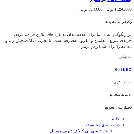
قیمت
قیمت
1,250,000
تومان
824,000
تومان
اصلی
فعلی
1,250,000 تومان
824,000 تومان
رنگو گیم | RengoGame
بود.
است.
در رنگوگیم، هدف ما برای علاقه‌مندان به بازی‌های آنلاین فراهم کردن
خریدی سریع، مطمئن و مقرون‌به‌صرفه است. تا تجربه‌ای لذت‌بخش و بدون
دغدغه را برای شما رقم بزنیم.
پشتیبانی
0914
0111007
ساعت کاری
24 ساعته شبانه روز
دسترسی سریع
خانه
دسته بندی محصولات
خرید سی پی کالاف دیوتی موبایل