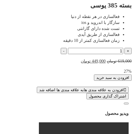
بسته 385 یوسی
فعالسازی در هر نقطه از دنیا
سازگار با اندروید و ios
تست شده دارای گارانتی
فعالسازی از طریق آیدی
زمان فعالسازی کمتر از 10 دقیقه
بسته
-
+
385
قیمت
قیمت
619,000
تومان
449,000
تومان
یوسی
اصلی
فعلی
عدد
27%
619,000 تومان
449,000 تومان
افزودن به سبد خرید
بود.
است.
افزودن به علاقه مندی ها
به علاقه مندی ها اضافه شد
اشتراک گذاری محصول
ویدیو محصول