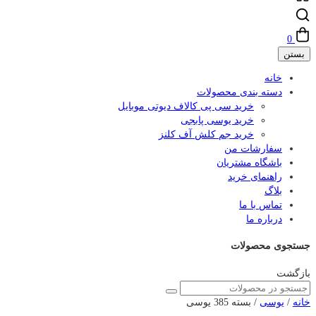
0
بستن
خانه
دسته بندی محصولات
خرید سی پی کالاف دیوتی موبایل
خرید یوسی پابجی
خرید جم کلش آف کلنز
سفارشات من
باشگاه مشتریان
راهنمای خرید
بلاگ
تماس با ما
درباره ما
جستجوی محصولات
بازگشت
خانه
/
یوسی
/ بسته 385 یوسی