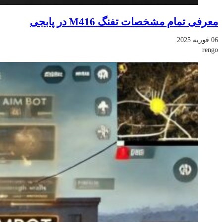
معرفی تمام مشخصات تفنگ M416 در پابجی
06 فوریه 2025
rengo