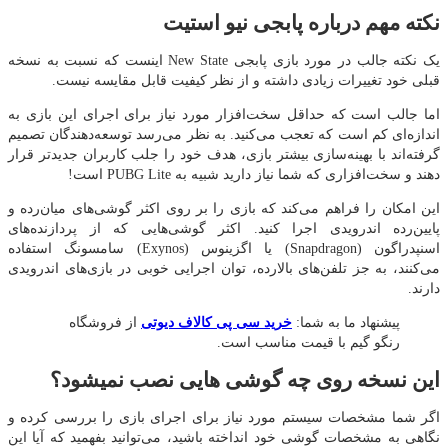
نکته مهم درباره پابجی نیو استیت
یک نکته جالب در مورد بازی پابجی New State اینست که نسبت به نسخه
قبلی خود تغییرات زیادی داشته و از نظر کیفیت قابل مقایسه نیست.
اما جالب است که حداقل سخت‌افزار مورد نیاز برای اجرای این بازی به
اندازه‌ای کم است که تعجب می‌کنید. به نظر می‌رسد توسعه‌دهندگان تصمیم
گرفته‌اند با بهینه‌سازی بیشتر بازی، هدف خود را جلب کاربران جدیدتر قرار
دهند و سخت‌افزاری که شما نیاز دارید شبیه به PUBG Lite است!
این امکان را فراهم می‌کند که بازی را بر روی اکثر گوشی‌های میان‌رده و
پایین‌رده اندرویدی اجرا کنید. اکثر گوشی‌هایی که از پردازنده‌های
اسنپدراگون (Snapdragon) یا اگزینوس (Exynos) سامسونگ استفاده
می‌کنند، به جز تلفن‌های بالارده، توان اجرایی خوبی در بازی‌های اندرویدی
دارند.
پیشنهاد ما به شما:
خرید سی پی کالاف دیوتی
از فروشگاه
رنگو گیم با قیمت مناسب است.
این نسخه روی چه گوشی هایی نصب نمیشود؟
اگر شما مشخصات سیستم مورد نیاز برای اجرای بازی را بررسی کرده و
نگاهی به مشخصات گوشی خود انداخته باشید، می‌توانید بفهمید که آیا این