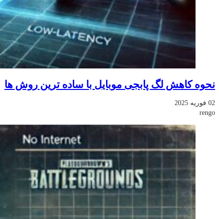
نحوه کاهش لگ پابجی موبایل با ساده ترین روش ها
02 فوریه 2025
rengo