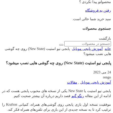
محصولتو پیدا نکردی ؟
رفتن به فروشگاه
سبد خرید شما خالی است.
جستجوی محصولات
بازگشت
خانه
آموزش پابجی موبایل
پابجی نیو استیت (New State) روی چه گوشی
هایی نصب میشود؟
پابجی نیو استیت (New State) روی چه گوشی هایی نصب میشود؟
24 می 2023
rengo
آموزش پابجی موبایل
,
مقالات
پابجی نیو استیت یا New State یکی از نسخه های محبوب پابجی هست که در
ادامه از این مقاله
رنگو گیم
قصد داریم درباره آن بیشتر صحبت کنیم.
موفقیت نسخه اول بازی پابجی روی گوشی‌های همراه، کمپانی Krafton را
ترغیب کرد تا به نسخه جدیدی از این بازی برای تلفن‌های همراه فکر کند.