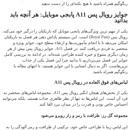
رنگوگیم همراه باشید تا هیچ نکته‌ای را از دست ندهید.
جوایز رویال پس A11 پابجی موبایل: هر آنچه باید
بدانید
یکی از مهم‌ ترین ویژگی‌های پابجی موبایل که بازیکنان را درگیر خود می‌کند،
رویال پس (Royal Pass) است. این سیستم پاداش‌ دهی هر فصل به بازیکنان
امکان می‌دهد تا با انجام مأموریت‌ها و ارتقاء سطح خود، جوایز ویژه و
منحصر به‌ فردی دریافت کنند. در فصل A11، جوایز رویال پس بیش از هر
زمان دیگری متنوع و خیره‌ کننده طراحی شده‌اند. در ادامه به بررسی کامل
جوایز این فصل می‌پردازیم تا بدانید چرا این فصل یکی از جذاب‌
ترین‌هاست. اگر به دنبال آشنایی با این جوایز هستید، تا انتهای مقاله با
رنگوگیم همراه باشید.
لباس‌های فوق‌ العاده در رویال پس A11
یکی از بخش‌های هیجان‌ انگیز رویال پس A11، مجموعه لباس‌های منحصر به‌
فرد آن است. این لباس‌ها نه تنها از نظر ظاهری جذاب هستند، بلکه می‌توانند
احساس خاص بودن و قدرت را در میدان نبرد القا کنند.
مجموعه گل رز: ظرافت با رمز و راز روبرو می‌شود
این لباس زیبا با طراحی خاص خود، ترکیبی از ظرافت و رمز آلودگی را به