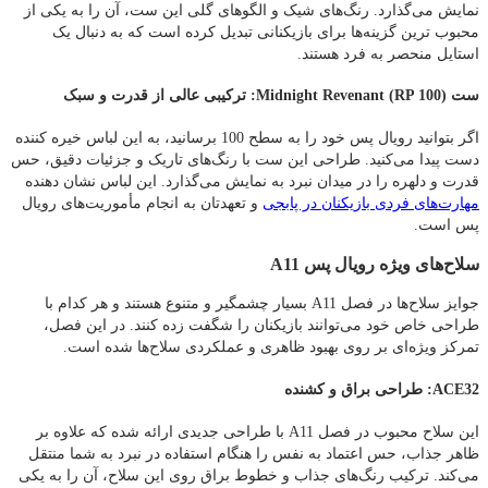
نمایش می‌گذارد. رنگ‌های شیک و الگوهای گلی این ست، آن را به یکی از
محبوب‌ ترین گزینه‌ها برای بازیکنانی تبدیل کرده است که به دنبال یک
استایل منحصر به‌ فرد هستند.
ست Midnight Revenant (RP 100): ترکیبی عالی از قدرت و سبک
اگر بتوانید رویال پس خود را به سطح 100 برسانید، به این لباس خیره‌ کننده
دست پیدا می‌کنید. طراحی این ست با رنگ‌های تاریک و جزئیات دقیق، حس
قدرت و دلهره را در میدان نبرد به نمایش می‌گذارد. این لباس نشان‌ دهنده
مهارت‌های فردی بازیکنان در پابجی
و تعهدتان به انجام مأموریت‌های رویال
پس است.
سلاح‌های ویژه رویال پس A11
جوایز سلاح‌ها در فصل A11 بسیار چشمگیر و متنوع هستند و هر کدام با
طراحی خاص خود می‌توانند بازیکنان را شگفت‌ زده کنند. در این فصل،
تمرکز ویژه‌ای بر روی بهبود ظاهری و عملکردی سلاح‌ها شده است.
ACE32: طراحی براق و کشنده
این سلاح محبوب در فصل A11 با طراحی جدیدی ارائه شده که علاوه بر
ظاهر جذاب، حس اعتماد به‌ نفس را هنگام استفاده در نبرد به شما منتقل
می‌کند. ترکیب رنگ‌های جذاب و خطوط براق روی این سلاح، آن را به یکی