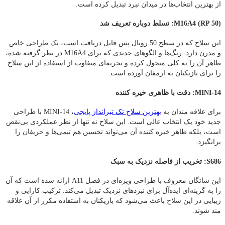
از بهترین انتخاب‌ها در میدان نبرد تبدیل کرده است.
M16A4 (RP 50): تسلط دوباره تعریف شد
این سلاح که در سطح 50 رویال پس قابل دریافت است، یک طراحی خاص
و مدرن دارد. رنگ‌ها و الگوهای جدیدی که برای M16A4 در نظر گرفته شده،
ظاهر آن را به‌ کلی متحول کرده و تجربه‌ای متفاوت از استفاده از این سلاح
را برای بازیکنان به ارمغان آورده است.
MINI-14: دقت با ظاهری خیره‌ کننده
برای علاقه‌ مندان به
بهترین سلاح تک تیرانداز پابجی
، MINI-14 با طراحی
جدید خود یک انتخاب عالی است. این سلاح نه تنها از نظر عملکردی بی‌نقص
است، بلکه ظاهر خیره‌ کننده آن می‌تواند تحسین هم‌ تیمی‌ها و حریفان را
برانگیزد.
S686: تخریب از فاصله نزدیک به سبک
این شاتگان معروف با طراحی ویژه‌ای در فصل A11 ارائه شده است که آن
را به گزینه‌ای ایده‌آل برای نبردهای نزدیک تبدیل می‌کند. ترکیب کارایی و
زیبایی در این سلاح باعث می‌شود که بازیکنان به استفاده مکرر از آن علاقه‌
مند شوند.