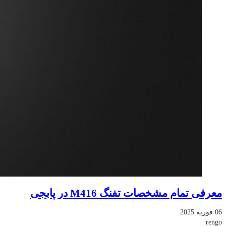
معرفی تمام مشخصات تفنگ M416 در پابجی
06 فوریه 2025
rengo