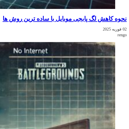
نحوه کاهش لگ پابجی موبایل با ساده ترین روش ها
02 فوریه 2025
rengo