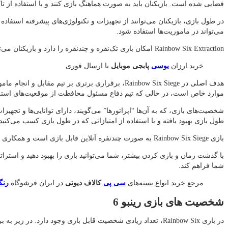
فضایی شده است. بازیکنان باید به صورت هماهنگ بازی کنند و با استفاده از ت
در طول بازی، بازیکنان می‌توانند از تجهیزات و تکنولوژی‌های پیشرفته استفاد
می‌تواند در ماموریت‌ها استفاده شود.
Rainbow Six Extraction امکان بازی تک‌نفره و چندنفره را دارد و بازیکنان می‌توانند در حالت آنلاین با دوستان خود یا با سایر بازیکنان در سراسر جهان همکاری کنند.
خرید ارزان
یوسی
پابجی موبایل
با ارسال فوری
هدف اصلی در Rainbow Six Siege، برقراری برتری ب
موارد خاص است، در حالی که تیم دفاع مسئول محافظت از موقعیت‌های استرا
شخصیت‌های بازی، که به آن‌ها “اپراتورها” می‌گویند، دارای توانایی‌ها و تجهی
طول بازی بهبود یافته و با استفاده از امتیازاتی که در طول بازی کسب می‌کنی
بازی Rainbow Six Siege به صورت چندنفره آنلاین قابل بازی است و همکاری و هماهنگی با تیم خود بسیار مهم است. ارتباط و هماهنگی با هم‌تیمی‌ها از طریق میکروفون یا چت صوتی امکان‌پذیر است.
شما فراهم کند.
مرجع خرید انواع بسته‌های
سی پی
کالاف دیوتی
در ایران فرشوگاه
رنگ
شخصیت های بازی رینبو 6
در بازی Rainbow Six، تعداد زیادی شخصیت قابل بازی وجود دارد. در زیر به برخی از شخصیت‌های مهم و محبوب در بازی Rainbow Six Siege اشاره خواهیم کرد: