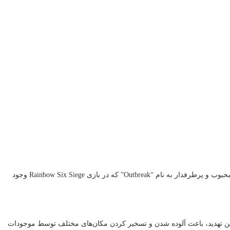
رینبو 6 یک بازی ویدئویی در ژانر تاکتیکال شوتر است که توسط استودیوی بازی‌سازی Ubisoft Montreal توسعه داده شده است. این بازی، بر اساس یک مود محبوب و پرطرفدار به نام “Outbreak” که در بازی Rainbow Six Siege وجود
عوامل تیم Rainbow Six را برعهده دارند که در مواجهه با یک تهدید فضایی به نام “ارتش” (The Archaean) قرار دارند. این تهدید، باعث آلوده شدن و تسخیر کردن مکان‌های مختلف توسط موجودات