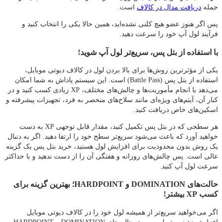
جمله
دریافت مدال در کالاف
است.
پس اگر هنوز عضو هیچ کلنی نشده‌اید، همین حالا یکی را انتخاب کنید و
فرآیند لول‌ آپ خود را سرعت دهید.
با استفاده از بتل پس، سریع‌تر لول آپ شوید!
یکی از مؤثرترین روش‌ها برای بالا بردن لول در کالاف دیوتی موبایل،
استفاده از بتل پس (Battle Pass) است. این سیستم پاداش به شما امکان
می‌دهد با انجام مأموریت‌ها و چالش‌های مختلف، XP زیادی کسب کنید و در
کنار آن، آیتم‌های ویژه‌ای مانند سلاح‌های منحصر به‌ فرد، تجهیزات پیشرفته و
اسکین‌های خاص دریافت کنید.
هر سطحی که در بتل پس تکمیل کنید، مقدار قابل توجهی XP به دست
خواهید آورد که باعث می‌شود سریع‌تر سطح خود را ارتقا دهید. اگر به دنبال
یک روش بدون محدودیت برای افزایش لول هستید، خرید بتل پس یک گزینه
عالی است. پس چالش‌های روزانه و هفتگی آن را از دست ندهید و با حداکثر
سرعت لول‌ آپ کنید.
حالت‌های DOMINATION و HARDPOINT؛ بهترین گزینه برای
کسب XP بیشتر!
اگر می‌خواهید سریع‌تر از همیشه لول خود را در کالاف دیوتی موبایل