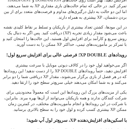
افزایش دهید، بهتر است روی حالت‌های DOMINATION و HARDPOINT
تمرکز کنید. در حالی که تمام حالت‌های بازی مقداری XP به شما می‌دهند،
اما این دو حالت به دلیل درگیری‌های مداوم و فرصت‌های متعدد برای از بین
بردن دشمنان، XP بیشتری به همراه دارند.
در این مودها، کشتن تعداد بیشتری از بازیکنان و تسلط بر نقاط کلیدی نقشه
باعث می‌شود مقدار زیادی تجربه (XP) دریافت کنید. پس اگر به دنبال یک
روش سریع و کارآمد برای افزایش لول هستید، این حالت‌ها را امتحان کنید و
با تمرکز بر مأموریت‌های تیمی، حداکثر XP ممکن را به دست آورید.
رویدادهای XP DOUBLE؛ فرصتی عالی برای افزایش سریع لول!
اگر می‌خواهید لول خود را در کالاف دیوتی موبایل با سرعت بیشتری
افزایش دهید، حتماً رویدادهای XP DOUBLE را از دست ندهید! این رویدادها
که در هر فصل از بازی برگزار می‌شوند، مقدار XP دریافتی شما را دو برابر
می‌کنند و به شما امکان می‌دهند خیلی سریع‌تر سطح خود را ارتقا دهید.
یکی از مزیت‌های بزرگ این رویدادها این است که معمولاً محدودیتی برای
شرکت‌ کنندگان ندارند و همه بازیکنان می‌توانند از آن‌ها بهره ببرند. بنابراین،
با شرکت در این رویدادها و انجام مأموریت‌های مختلف، در کمترین زمان
ممکن XP بیشتری کسب کرده و لول خود را به سطح بالاتری برسانید.
با اسکین‌های افزایش‌دهنده XP، سریع‌تر لول آپ شوید!