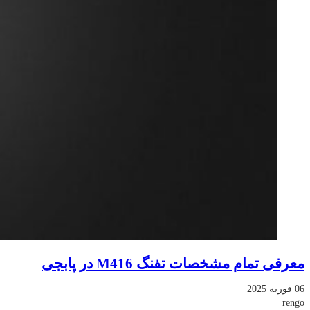
معرفی تمام مشخصات تفنگ M416 در پابجی
06 فوریه 2025
rengo