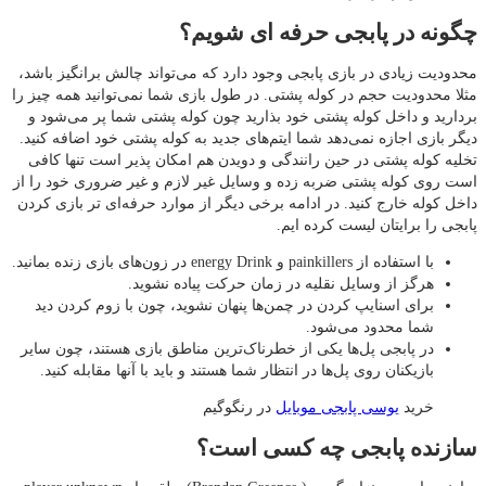
چگونه در پابجی حرفه ای شویم؟
محدودیت زیادی در بازی پابجی وجود دارد که می‌تواند چالش برانگیز باشد،
مثلا محدودیت حجم در کوله پشتی. در طول بازی شما نمی‌توانید همه چیز را
بردارید و داخل کوله پشتی خود بذارید چون کوله پشتی شما پر می‌شود و
دیگر بازی اجازه نمی‌دهد شما ایتم‌های جدید به کوله پشتی خود اضافه کنید.
تخلیه کوله پشتی در حین رانندگی و دویدن هم امکان پذیر است تنها کافی
است روی کوله پشتی ضربه زده و وسایل غیر لازم و غیر ضروری خود را از
داخل کوله خارج کنید. در ادامه برخی دیگر از موارد حرفه‌ای تر بازی کردن
پابجی را برایتان لیست کرده ایم.
با استفاده از painkillers و energy Drink در زون‌های بازی زنده بمانید.
هرگز از وسایل نقلیه در زمان حرکت پیاده نشوید.
برای اسنایپ کردن در چمن‌ها پنهان نشوید، چون با زوم کردن دید
شما محدود می‌شود.
در پابجی پل‌ها یکی از خطرناک‎‌ترین مناطق بازی هستند، چون سایر
بازیکنان روی پل‌ها در انتظار شما هستند و باید با آنها مقابله کنید.
خرید
یوسی پابجی موبایل
در رنگوگیم
سازنده پابجی چه کسی است؟