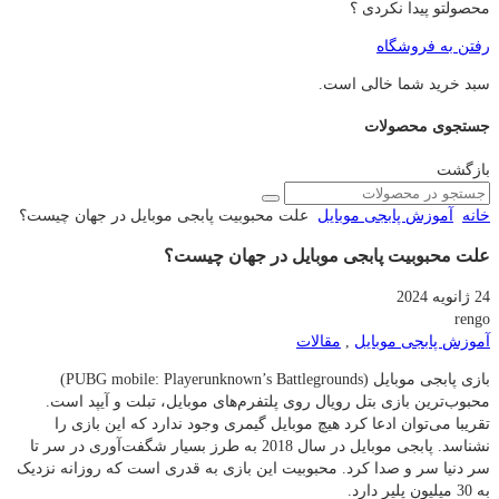
محصولتو پیدا نکردی ؟
رفتن به فروشگاه
سبد خرید شما خالی است.
جستجوی محصولات
بازگشت
خانه
آموزش پابجی موبایل
علت محبوبیت پابجی موبایل در جهان چیست؟
علت محبوبیت پابجی موبایل در جهان چیست؟
24 ژانویه 2024
rengo
آموزش پابجی موبایل
,
مقالات
بازی پابجی موبایل (PUBG mobile: Playerunknown’s Battlegrounds)
محبوب‌ترین بازی بتل رویال روی پلتفرم‌های موبایل، تبلت و آیپد است.
تقریبا می‌توان ادعا کرد هیچ موبایل گیمری وجود ندارد که این بازی را
نشناسد. پابجی موبایل در سال 2018 به طرز بسیار شگفت‌آوری در سر تا
سر دنیا سر و صدا کرد. محبوبیت این بازی به قدری است که روزانه نزدیک
به 30 میلیون پلیر دارد.