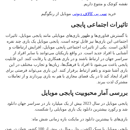
نقشه کوچک و متنوع داریم.
خرید
سی پی کالاف دیوتی
موبایل از رنگوگیم
تاثیرات اجتماعی پابجی
با گسترش فناوری‌ها و ظهور بازی‌های موبایلی مانند پابجی موبایل، تاثیرات
اجتماعی این بازی‌ها نیز قابل توجه است. پابجی موبایل یک بازی چند نفره
آنلاین است. یکی از تاثیرات اجتماعی پابجی موبایل، افزایش ارتباطات و
آشنایی با افراد جدید است. در واقع بازیکنان می‌توانند با سایر افراد از
سراسر جهان در ارتباط باشند و در بازی همکاری یا رقابت کنند. این قابلیت
پابجی باعث می‌شود تا افراد با فرهنگ‌ها، زبان‌ها و تجارب مختلف در این
بازی آشنا شوند و باهم ارتباط برقرار کنند. این بازی می‌تواند فرصتی برای
افراد ایجاد کند تا در یک فضای مجازی با هم به بازی بپردازند و از تعاملات
مشترک لذت ببرند.
بررسی آمار محبوبیت پابجی موبایل
پابجی موبایل در سال 2023 بیش از یک میلیارد بار در سراسر جهان دانلود
شد و رکورد بیشترین دانلود یک بازی موبایلی را شکست.
بازی‌های با بیشترین دانلود در مایکت بازه زمانی شش ماه:
پابجی موبایل با سبک اکشن، بتل رویال در بیش از 100 کشور جهان در صدر