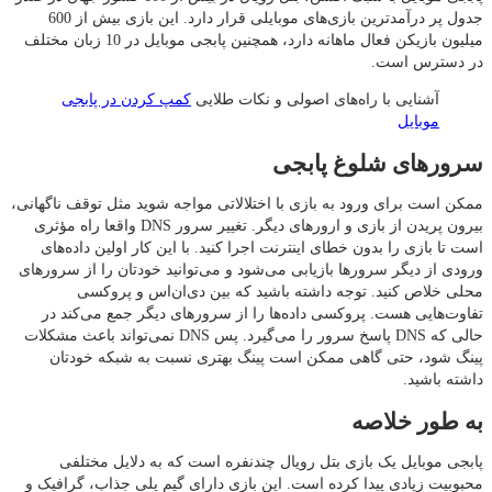
جدول پر درآمدترین بازی‌های موبایلی قرار دارد. این بازی بیش از 600
میلیون بازیکن فعال ماهانه دارد، همچنین پابجی موبایل در 10 زبان مختلف
در دسترس است.
آشنایی با راه‌های اصولی و نکات طلایی
کمپ کردن در پابجی
موبایل
سرورهای شلوغ پابجی
ممکن است برای ورود به بازی با اختلالاتی مواجه شوید مثل توقف ناگهانی،
بیرون پریدن از بازی و ارورهای دیگر. تغییر سرور DNS واقعا راه مؤثری
است تا بازی را بدون خطای اینترنت اجرا کنید. با این کار اولین داده‌های
ورودی از دیگر سرورها بازیابی می‌شود و می‌توانید خودتان را از سرورهای
محلی خلاص کنید. توجه داشته باشید که بین دی‌ان‌اس و پروکسی
تفاوت‌هایی هست. پروکسی داده‌ها را از سرورهای دیگر جمع می‌کند در
حالی که DNS پاسخ سرور را می‌گیرد. پس DNS نمی‌تواند باعث مشکلات
پینگ شود، حتی گاهی ممکن است پینگ بهتری نسبت به شبکه خودتان
داشته باشید.
به طور خلاصه
پابجی موبایل یک بازی بتل رویال چندنفره است که به دلایل مختلفی
محبوبیت زیادی پیدا کرده است. این بازی دارای گیم پلی جذاب، گرافیک و