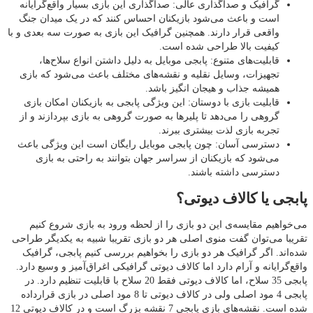
گرافیک و صداگذاری عالی: صداگذاری این بازی بسیار واقع‌گرایانه
است و باعث می‌شود بازیکنان احساس کنند که در یک میدان جنگ
واقعی قرار دارند. همچنین گرافیک این بازی به صورت سه بعدی و با
کیفیت بالا طراحی شده است.
قابلیت‌های متنوع: پابجی موبایل به دلیل داشتن انواع سلاح‌ها،
تجهیزات، وسایل نقلیه و نقشه‌های مختلف باعث می‌شود که بازی
همیشه جذاب و هیجان انگیز باشد.
قابلیت بازی با دوستان: این ویژگی پابجی به بازیکنان امکان بازی
گروهی را می‌دهد تا پلیرها به صورت گروهی به بازی بپردازند و از
تجربه بازی لذت بیشتری ببرند.
دسترسی آسان: چون پابجی موبایل رایگان است این ویژگی باعث
می‌شود که بازیکنان از سراسر جهان بتوانند به راحتی به بازی
دسترسی داشته باشند.
پابجی یا کالاف دیوتی؟
می‌خواهیم مقایسه‌ی این دو بازی را از لحظه ورود به بازی شروع کنیم
تقریبا می‌توان گفت منوی اصلی هر دو بازی تقریبا شبیه به یکدیگر طراحی
شده‌اند. اگر گرافیک هر دو بازی را بخواهیم بررسی کنیم پابجی، گرافیک
واقع‌گرایانه و آرام دارد اما کالاف دیوتی گرافیکی اغراق‌آمیز و وسیع دارد.
پابجی 35 سلاح، اما کالاف دیوتی فقط 20 سلاح با قابلیت تنظیم دارد. در
پابجی 4 مود اصلی ولی در کالاف دیوتی تا 8 مود اصلی در بازی قرارداده
شده است. نقشه‌های بازی پابجی 7 نقشه بزرگ است و در کالاف دیوتی 12