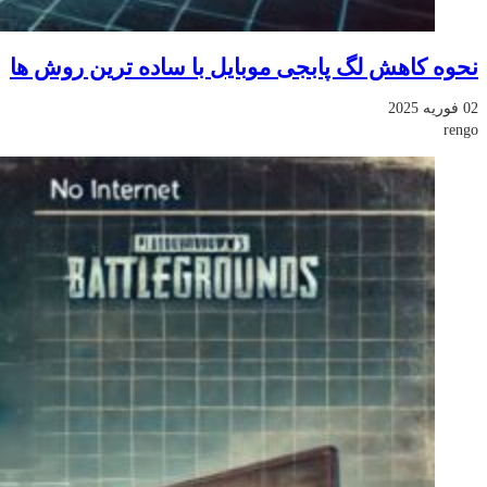
نحوه کاهش لگ پابجی موبایل با ساده ترین روش ها
02 فوریه 2025
rengo