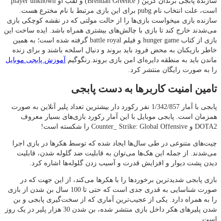
سازنده پابجی برندان گرین ( Brendan Greence) و لقب او player unknown
است، علت انتخاب نام pubg برای این بازی مرتبط با نام مخترع هست.
سازنده بازی میخواست بازی‌ها را از حالت مولتی که در نقشه کوچکی بازی
می‌شدند خارج کند تا بازی با چالش‌های بیشتری همراه باشد. ایده ساخت این
بازی از کتاب hunger game و فیلم battle royal گرفته شده است؛ به همین
خاطر بازیکنان به محض فرود باید بروند و دنبال اسلحه باشند و برای زنده
ماندن باید به منطقه دایره‌ای امن بازی بروند.رنگوگیم
آموزش پابجی موبایل
را به صورت رایگان منتشر کرد.
تامین امنیت کاربرها به دست پابجی
پابجی با آمار 1/342/857 نفر رکورد دار بیشترین تعداد پلیر آنلاین به صورت
همزمان است. پابجی موبایل با این آمار رکورد بازی‌های بسیار معروف
DOTA2 و Counter_ Strike: Global Offensive را شکسته است!
چیت‌های متنوعی در طی سال‌ها ایجاد شده که توسط هکرها در بازی اجرا
می‌شدند. از جمله این هک‌ها می‌توان به قابلیت ضد گلوله شدن، قابلیت
دیدن پشت دیوار و افزایش قدرت و آسیب زدن گلوله‌ها اشاره کرد.
بازی پابجی شدیدترین برخوردها را با هکرها می‌کند، از این جهت که در
صورت شناسایی به قدری جدی است که حتی تا 100 سال بن شدن از بازی
را به همراه دارد. یکی از عجیب‌ترین آماری که از سخت‌گیری پابجی و بن
شدن پلیرهای هکر داخل بازی منتشر شده، بن شدن 30 هزار پلیر در یک روز
است.