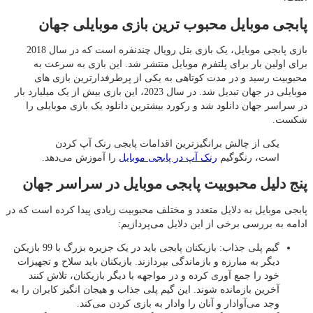
پابجی موبایل محبوب ترین بازی موبایلی جهان
بازی پابجی موبایل، یک بازی بتل رویال چندنفره است که در سال 2018
برای اولین بار برای پلتفرم موبایل منتشر شد. این بازی به سرعت به
محبوبیت رسید و در مدت کوتاهی به یکی از پرطرفدارترین بازی های
موبایلی در جهان تبدیل شد. در سال 2023، این بازی بیش از یک میلیارد بار
در سراسر جهان دانلود شد و رکورد بیشترین دانلود یک بازی موبایلی را
شکست.
یکی از چالش‌ برانگیزترین اقدامات پابجی رنک آپ کردن
است، رنگوگیم
رنک آپ در پابجی موبایل
را آموزش می‌دهد.
پنج دلیل محبوبیت پابجی موبایل در سراسر جهان
پابجی موبایل به دلایل متعدد و مختلف محبوبیت زیادی پیدا کرده است که در
ادامه به بررسی برخی از این دلایل می‌پردازیم:
گیم پلی جذاب: بازیکنان پابجی باید در یک جزیره بزرگ با 99 بازیکن
دیگر به مبارزه و بازماندگی بپردازند. بازیکنان باید سلاح و تجهیزات
خود را جمع آوری کرده و در مواجهه با دیگر بازیکنان، تلاش کنند
آخرین بازمانده شوند. این گیم پلی جذاب و هیجان انگیز کابران را به
وجد می‌آوادار و آنان را وادار به بازی کردن می‌کند.