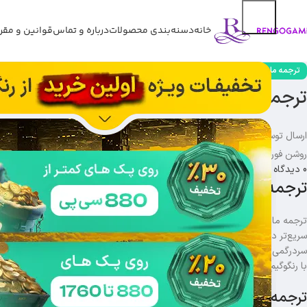
خانه
دسنه‌بندی محصولات
درباره و تماس
قوانین و مقر
,
ترجمه ماموریت
مقالات
ترجمه ماموریت های هفته پنجم از فصل A1 پابجی موبای
ارسال توسط
Reza94civ
روشن فوریه 11, 2025
0
دیدگاه
ترجمه ماموریت های هفته پنجم فصل A1: پیشرفت سریع
ترجمه ماموریت های هفته پنجم از فصل A1 پابجی 
سریع‌تر در رویال پس پیشرفت کرده و امتیازات ارزشمند کسب کنید. در این مقاله
سردرگمی و اتلاف وقت، بتوانید آن‌ها را پشت سر بگذارید. اگر می‌خواهید بهترین عم
با رنگوگیم همراه باشید و در مسیر پیشرفت خود از
خرید یوسی
هم بهره ببرید.
ترجمه ماموریت های هفته پنجم از فصل A1 پابجی موبایل