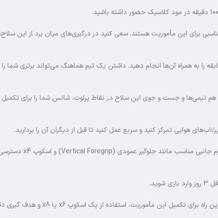
گ‌های اتوماتیک مانند M416، AKM، Beryl M762) انتخاب مناسبی برای این مأموریت هستند. سعی کنید در درگیری‌های میان‌ برد از این 
ن مأموریت کافی است دوستان خود را به بازی دعوت کرده و حداقل 5 مسابقه را به همراه آن‌ها انجام دهید. داشتن یک تیم هماهنگ می‌تواند برتری 
اهنگ شدن با هم‌ تیمی‌ها و جست‌ و جوی این سلاح در نقاط پرلوت، شانس شما را برای تکمیل 
اب‌های هوایی تمرکز کنید و سریع عمل کنید تا قبل از دیگران آن را بردارید.
M416 یکی از محبوب‌ ترین سلاح‌های بازی است که کنترل مناسبی دارد. اگر به لوازم جانبی 
وید.
Kar98K یک اسنایپر نیمه‌ اتوماتیک است که در فواصل دور بسیار موثر است. بهترین راه برای تکمیل این مأموریت، استفا