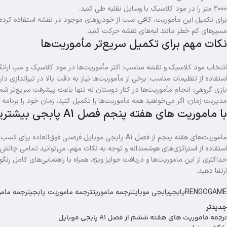
2000 متر را در مود کلاسیک با وسایل نقلیه طی کنید.
مسیرهای کم‌ خطر مانند لبه‌های نقشه حرکت کنید.
نکات مهم برای تکمیل سریع‌تر مأموریت‌ها
انتخاب مود کلاسیک و نقشه مناسب: اکثر مأموریت‌ها در مود کلاسیک و مپ ارانگل 
استفاده از تنظیمات مناسب: برخی از مأموریت‌ها نیاز به دقت بالا در تیراندازی دارند، پس تنظیمات حسایت (Sensitivity) خود ر
بازی گروهی: انجام مأموریت‌ها در کنار دوستان نه‌ تنها باعث پیشرفت سریع‌تر شما
مدیریت زمان: اگر می‌خواهید همه مأموریت‌ها را تکمیل کنید، زمان خود را برنامه‌
با ماموریت های هفته پنجم فصل A1 پابجی بیشترین امتیاز رو بگیر
ماموریت‌های هفته پنجم از فصل A1 پابجی موبایل فرصتی ف
استفاده از استراتژی‌های هوشمندانه و توجه به نکات مهم، می‌توانید تمامی چالش‌ه
حداکثری از این ماموریت‌ها و دریافت جوایز ویژه، همراه با راهنمایی‌های کامل رنگو
ارتقا دهید.
RENGOGAME
پابجی
پابجی موبایل
ترجمه ماموریت
ترجمه ماموریت پابجی
ترجمه مامو
جدیدتر
ترجمه ماموریت های هفته ششم از فصل A1 پابجی موبایل