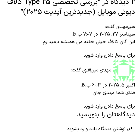
2 دیدگاه در “
بررسی تخصصی Type 25 کالاف
دیوتی موبایل (جدیدترین آپدیت 2025)
”
امیرمهدی
گفت:
سپتامبر 27, 2025 در 7:07 ب.ظ
این گان کالاف خیلی خفنه من همیشه برمیدارم
برای پاسخ دادن وارد شوید
مهدی میرباقری
گفت:
اکتبر 5, 2025 در 6:03 ب.ظ
فدای شما مهدی جان
برای پاسخ دادن وارد شوید
دیدگاهتان را بنویسید
برای نوشتن دیدگاه باید
وارد بشوید
.