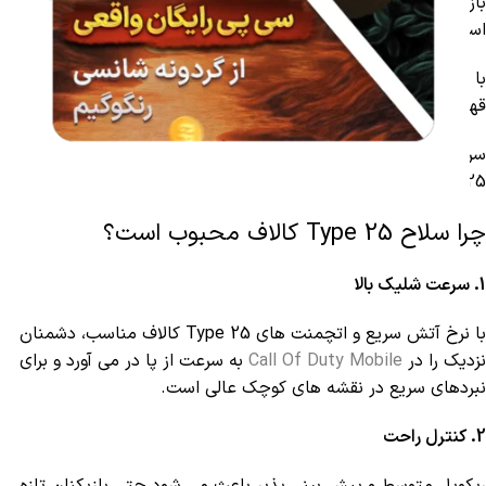
بازیکنانی که سبک Rush و Close Combat را دوست دارند، ایده آل
است.
با
سی پی کالاف دیوتی موبایل
، سلاح هاتو تقویت کن و تو هر نبرد،
قهرمان بی رقیب باش!
سرعت شلیک بالا، دمیج مناسب و کنترل نسبتا آسان باعث شده که
Type 25 به یکی از گزینه های ثابت پلیرهای حرفه ای تبدیل شود.
چرا سلاح Type 25 کالاف محبوب است؟
1. سرعت شلیک بالا
با نرخ آتش سریع و اتچمنت های Type 25 کالاف مناسب، دشمنان
نزدیک را در
Call Of Duty Mobile
به سرعت از پا در می آورد و برای
نبردهای سریع در نقشه های کوچک عالی است.
2. کنترل راحت
ریکویل متوسط و پیش بینی پذیر باعث می شود حتی بازیکنان تازه