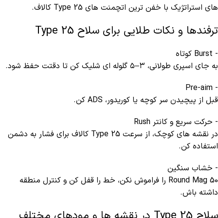
های استراتژیک با خفن ترین اتچمنت های Type 25 کالاف.
ترفندها و نکات طلایی برای سلاح Type 25
- Burst کوتاه
به جای اسپری طولانی، ۳–۵ گلوله ای شلیک کن تا دقتت حفظ شود.
- Pre-aim
قبل از پیچیدن سر کوچه یا کوریدور، ADS کن.
- حرکت سریع و کانتر Rush
در نقشه های کوچک، از سرعت Type 25 کالاف برای فشار به دشمن
استفاده کن.
- خشاب سنگین
50 Round Mag را فراموش نکن، خط را قفل کن و کنترل منطقه
داشته باش.
سلاح Type 25 در نقشه ها و مودهای مختلف