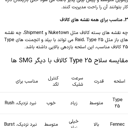
کار بتوانند آن را راحت مدیریت کنند.
3. مناسب برای همه نقشه های کالاف
چه نقشه های بسته کالاف مثل Nuketown و Shipment، چه نقشه
های باز مثل Raid، Type 25 می تواند با بیلد و اتچمنت های Type
25 کالاف مناسب، این اسلحه بازدهی بالایی داشته باشد.
مقایسه سلاح Type 25 کالاف با دیگر SMG ها
سرعت
کنترل
اسلحه
قدرت
مناسب برای
شلیک
لگد
Type
متوسط
زیاد
خوب
نبرد نزدیک، Rush
25
خیلی
Fennec
بالا
متوسط
نبرد نزدیک، Burst
زیاد