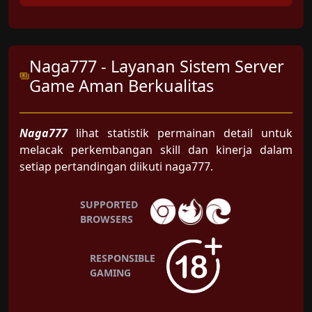
Naga777 - Layanan Sistem Server
Game Aman Berkualitas
Naga777
lihat statistik permainan detail untuk
melacak perkembangan skill dan kinerja dalam
setiap pertandingan diikuti naga777.
SUPPORTED
BROWSERS
RESPONSIBLE
GAMING