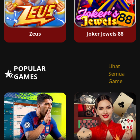
Zeus
Joker Jewels 88
Lihat
POPULAR
Semua
GAMES
Game