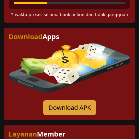
* waktu proses selama bank online dan tidak gangguan
Download
Apps
Download APK
Layanan
Member