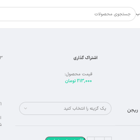
اب
اشتراک گذاری
13
قیمت محصول:
213,000
تومان
ا
ریجن
ا
ش