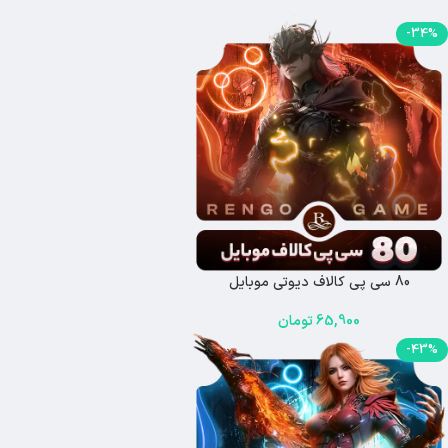
-34%
80 سی پی کالاف دیوتی موبایل
65,900
تومان
-43%