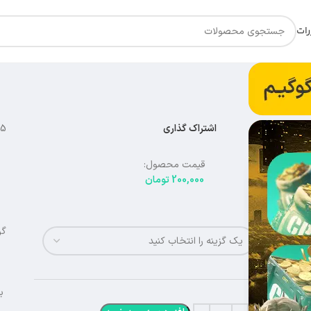
رات
اشتراک گذاری
15
قیمت محصول:
200,000
تومان
گر
ریجن
ب