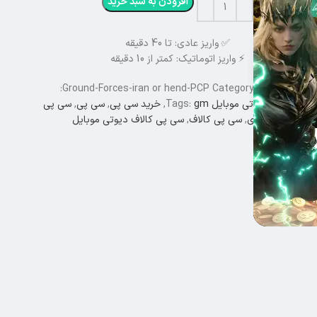
افزودن به سبد خرید
✅ واریز عادی: تا 40 دقیقه
⚡ واریز اتوماتیک: کمتر از 10 دقیقه
ناسه محصول:
Category:
Ground-Forces-iran or hend-PCP
فرهای کالاف دیوتی موبایل
gm
Tags:
,
خرید سی پی
,
سی پی
,
سی پی
رزان
,
سی پی فوری
,
سی پی کالاف
,
سی پی کالاف دیوتی موبایل