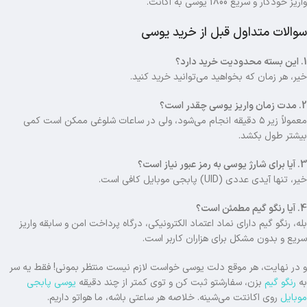
واریز خودکار و سریع 1800 یوسی به اکانت.
سوالات متداول قبل از خرید یوسی
1. این بسته محدودیت خرید دارد؟
خیر، هر زمان که بخواهید می‌توانید خرید کنید.
2. مدت زمان واریز یوسی چقدر است؟
معمولاً زیر ۵ دقیقه انجام می‌شود، ولی در ساعات شلوغی ممکن است کمی
بیشتر طول بکشد.
3. آیا برای شارژ یوسی به رمز عبور نیاز است؟
خیر، تنها آیدی عددی (UID) پابجی موبایل کافی است.
4. آیا رنگو گیم مطمئن است؟
بله، رنگو گیم دارای نماد اعتماد الکترونیکی، درگاه پرداخت امن و سابقه واریز
سریع و بدون مشکل برای هزاران کاربر است.
و در نهایت، هر موقع دلت یوسی خواست لازم نیست منتظر بمونی! فقط یه سر
به
رنگو گیم
بزن، سفارشتو ثبت کن و توی کمتر از چند دقیقه
یوسی پابجی
موبایل
روی اکانتت می‌شینه. خلاصه هر ساعتی باشه، ما هواتو داریم.