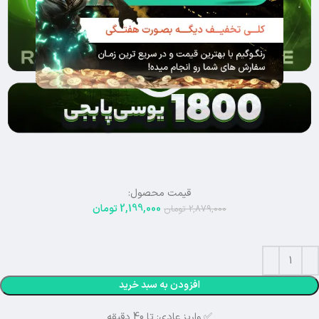
قیمت محصول:
2,199,000
تومان
2,879,000
تومان
افزودن به سبد خرید
✅ واریز عادی: تا 40 دقیقه