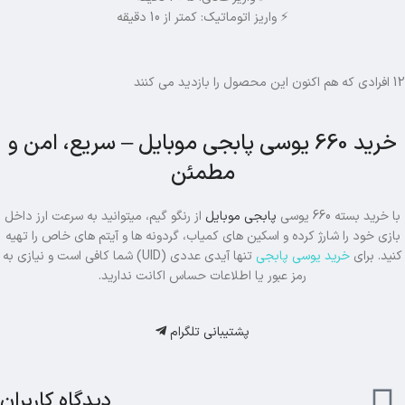
⚡ واریز اتوماتیک: کمتر از 10 دقیقه
12
افرادی که هم اکنون این محصول را بازدید می کنند
خرید 660 یوسی پابجی موبایل – سریع، امن و
مطمئن
با خرید بسته 660 یوسی
پابجی موبایل
از رنگو گیم، میتوانید به سرعت ارز داخل
بازی خود را شارژ کرده و اسکین های کمیاب، گردونه ها و آیتم های خاص را تهیه
کنید. برای
خرید یوسی پابجی
تنها آیدی عددی (UID) شما کافی است و نیازی به
رمز عبور یا اطلاعات حساس اکانت ندارید.
پشتیبانی تلگرام
دیدگاه کاربران