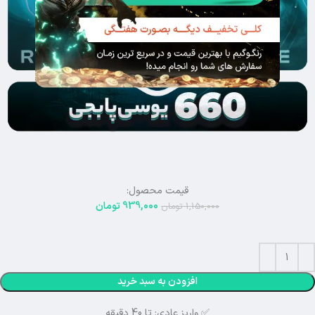
قیمت محصول:
939,000
تومان
1,150,000
تومان
افزودن به سبد خرید
✅ واریز عادی: تا 40 دقیقه