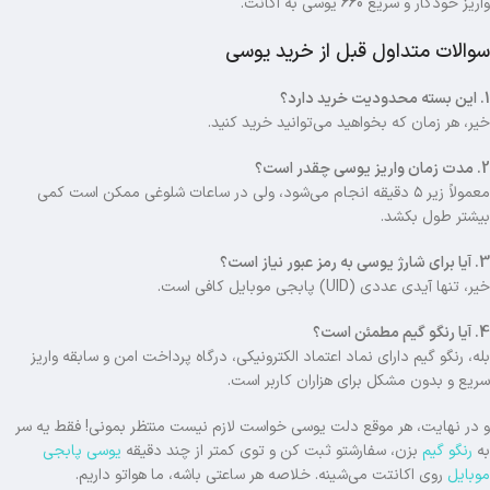
واریز خودکار و سریع 660 یوسی به اکانت.
سوالات متداول قبل از خرید یوسی
1. این بسته محدودیت خرید دارد؟
خیر، هر زمان که بخواهید می‌توانید خرید کنید.
2. مدت زمان واریز یوسی چقدر است؟
معمولاً زیر ۵ دقیقه انجام می‌شود، ولی در ساعات شلوغی ممکن است کمی
بیشتر طول بکشد.
3. آیا برای شارژ یوسی به رمز عبور نیاز است؟
خیر، تنها آیدی عددی (UID) پابجی موبایل کافی است.
4. آیا رنگو گیم مطمئن است؟
بله، رنگو گیم دارای نماد اعتماد الکترونیکی، درگاه پرداخت امن و سابقه واریز
سریع و بدون مشکل برای هزاران کاربر است.
و در نهایت، هر موقع دلت یوسی خواست لازم نیست منتظر بمونی! فقط یه سر
به
رنگو گیم
بزن، سفارشتو ثبت کن و توی کمتر از چند دقیقه
یوسی پابجی
موبایل
روی اکانتت می‌شینه. خلاصه هر ساعتی باشه، ما هواتو داریم.