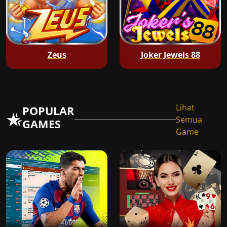
Zeus
Joker Jewels 88
Lihat
POPULAR
Semua
GAMES
Game