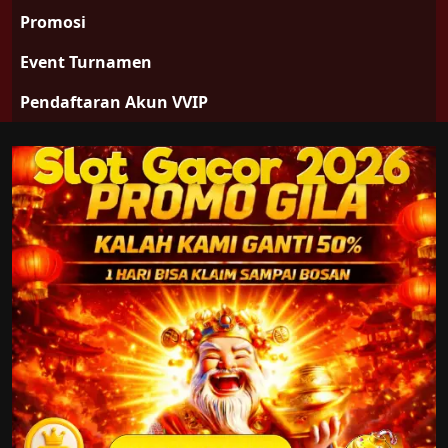
Promosi
Event Turnamen
Pendaftaran Akun VVIP