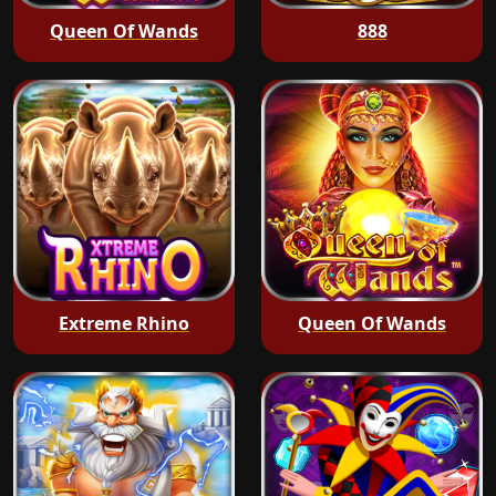
Queen Of Wands
888
Extreme Rhino
Queen Of Wands