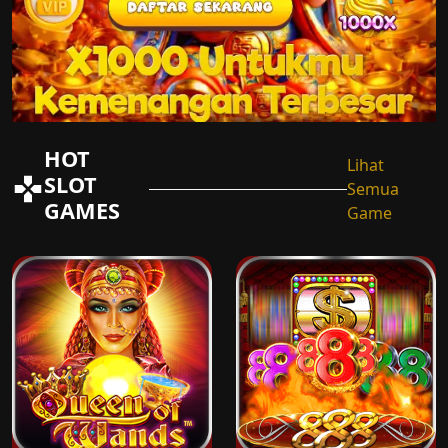
HOT
Lihat
SLOT
Semua
GAMES
Game