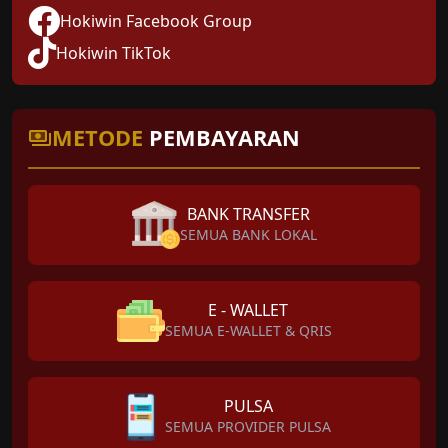
Hokiwin Facebook Group
Hokiwin TikTok
METODE
PEMBAYARAN
BANK TRANSFER
SEMUA BANK LOKAL
E - WALLET
SEMUA E-WALLET & QRIS
PULSA
SEMUA PROVIDER PULSA