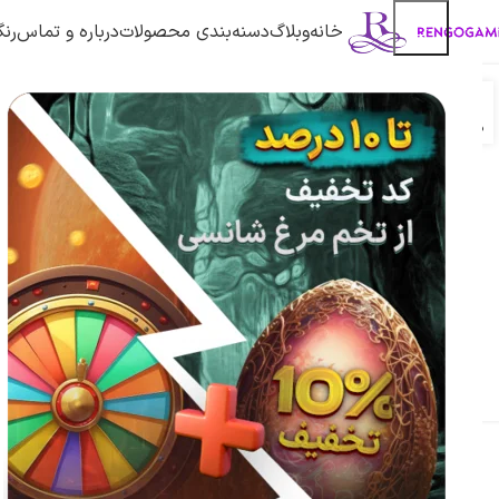
خانه
وبلاگ
دسنه‌بندی محصولات
درباره و تماس
رنگ
,
آموزش کالاف دیوتی موبایل
مقالات
21
آموزش بهینه سازی لود اوت
دسامبر
کالاف دیوتی موبایل برای
نقشه‌های کوچک و بزرگ
0
توسط
Reza94civ
بهینه سازی لود اوت کالاف؛ کلید موفقیت در
هر نقشه بهینه‌سازی لود اوت در کالاف دیوتی
موبایل، یکی از مهم‌ترین عوامل موفقیت در
میدان نبرد ...
ادامه مطلب