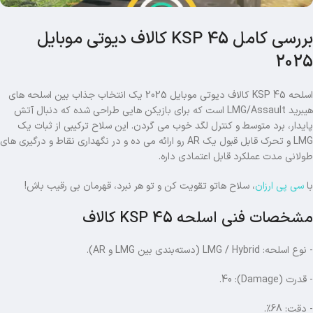
بررسی کامل KSP 45 کالاف دیوتی موبایل
2025
اسلحه KSP 45 کالاف دیوتی موبایل 2025 یک انتخاب جذاب بین اسلحه های
هیبرید LMG/Assault است که برای بازیکن هایی طراحی شده که دنبال آتش
پایدار، برد متوسط و کنترل لگد خوب می گردن. این سلاح ترکیبی از ثبات یک
LMG و تحرک قابل قبول یک AR رو ارائه می ده و در نگهداری نقاط و درگیری های
طولانی مدت عملکرد قابل اعتمادی داره.
با
سی پی ارزان
، سلاح هاتو تقویت کن و تو هر نبرد، قهرمان بی رقیب باش!
مشخصات فنی اسلحه KSP 45 کالاف
- نوع اسلحه: LMG / Hybrid (دسته‌بندی بین LMG و AR).
- قدرت (Damage): 40.
- دقت: 68٪.