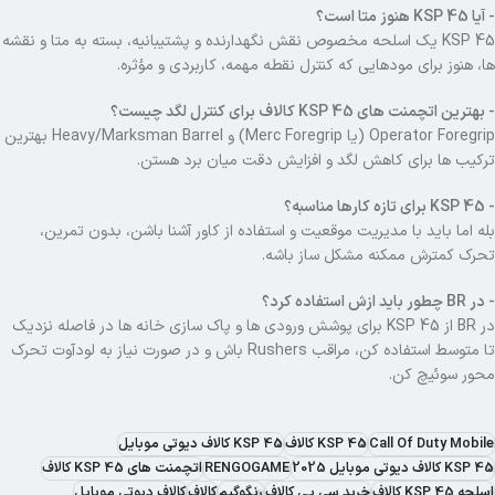
- آیا KSP 45 هنوز متا است؟
KSP 45 یک اسلحه‌ مخصوص نقش نگهدارنده و پشتیبانیه، بسته به متا و نقشه
ها، هنوز برای مودهایی که کنترل نقطه مهمه، کاربردی و مؤثره.
- بهترین اتچمنت های KSP 45 کالاف برای کنترل لگد چیست؟
Operator Foregrip (یا Merc Foregrip) و Heavy/Marksman Barrel بهترین
ترکیب ها برای کاهش لگد و افزایش دقت میان برد هستن.
- KSP 45 برای تازه کارها مناسبه؟
بله اما باید با مدیریت موقعیت و استفاده از کاور آشنا باشن، بدون تمرین،
تحرک کمترش ممکنه مشکل ساز باشه.
- در BR چطور باید ازش استفاده کرد؟
در BR از KSP 45 برای پوشش ورودی ها و پاک سازی خانه ها در فاصله نزدیک
تا متوسط استفاده کن، مراقب Rushers باش و در صورت نیاز به لودآوت تحرک
محور سوئیچ کن.
Call Of Duty Mobile
KSP 45 کالاف
KSP 45 کالاف دیوتی موبایل
KSP 45 کالاف دیوتی موبایل 2025
RENGOGAME
اتچمنت های KSP 45 کالاف
اسلحه KSP 45 کالاف
خرید سی پی کالاف
رنگوگیم
کالاف
کالاف دیوتی موبایل