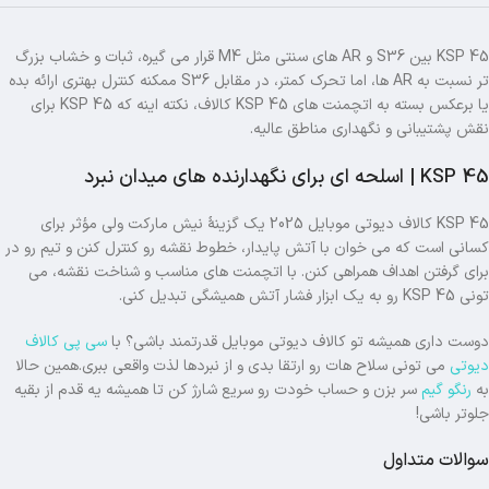
KSP 45 بین S36 و AR های سنتی مثل M4 قرار می گیره، ثبات و خشاب بزرگ
تر نسبت به AR ها، اما تحرک کمتر، در مقابل S36 ممکنه کنترل بهتری ارائه بده
یا برعکس بسته به اتچمنت های KSP 45 کالاف، نکته اینه که KSP 45 برای
نقش پشتیبانی و نگهداری مناطق عالیه.
KSP 45 | اسلحه ای برای نگهدارنده های میدان نبرد
KSP 45 کالاف دیوتی موبایل 2025 یک گزینهٔ نیش مارکت ولی مؤثر برای
کسانی است که می خوان با آتش پایدار، خطوط نقشه رو کنترل کنن و تیم رو در
برای گرفتن اهداف همراهی کنن. با اتچمنت های مناسب و شناخت نقشه، می
تونی KSP 45 رو به یک ابزار فشار آتش همیشگی تبدیل کنی.
دوست داری همیشه تو کالاف دیوتی موبایل قدرتمند باشی؟ با
سی پی کالاف
دیوتی
می تونی سلاح هات رو ارتقا بدی و از نبردها لذت واقعی ببری.همین حالا
به
رنگو گیم
سر بزن و حساب خودت رو سریع شارژ کن تا همیشه یه قدم از بقیه
جلوتر باشی!
سوالات متداول