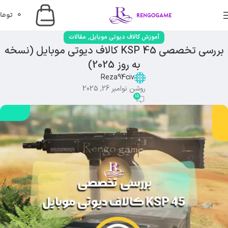
0
توما
,
آموزش کالاف دیوتی موبایل
مقالات
بررسی تخصصی KSP 45 کالاف دیوتی موبایل (نسخه
به روز 2025)
Reza94civ
روشن نوامبر 26, 2025
15