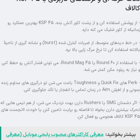
کالاف
- از پوشش استفاده کن و از پشت کاور آتش بده، KSP 45 بهترین عملکرد رو
زمانیکه از کاور شلیک می کنه داره.
- در خط‌ دیدهای متوسط، از ضربات کنترل شده (burst) و نشانه گیری از ناحیهٔ
بالاتنه استفاده کن تا نرخ مرگ زایی بالا بره.
- با استفاده از 60 Round یا 45 Round Mag، می تونی فشار آتش رو حفظ کنی
و نیاز به ریلود مکرر کمتر می شه.
- Perk های Quick Fix و Toughness باعث می شن تو درگیری های مداوم زنده
بمونی و از لغزش Aim در زمان تماس با انفجار یا لگد جلوگیری کنی.
- اگر دشمنان SMG یا Rushers دارن بهت نزدیک می شن، از هم تیمی هایی که
تحرک بیشتری دارن بخواه تا فاصله‌ رو برایت تامین کنن یا خودت ااتچمنت های
KSP 45 کالاف هجومی رو فعال کن.
بیشتر بخوانید:
معرفی کاراکترهای محبوب پابجی موبایل (معرفی