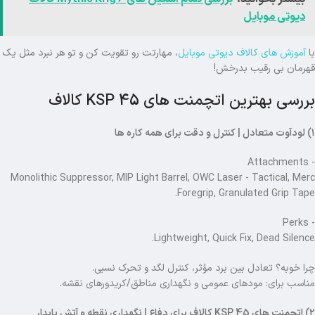
دیوتی موبایل
با
آموزش های کالاف دیوتی موبایل
، مهارتت رو تقویت کن و تو هر نبرد مثل یک
قهرمان بی رقیب بدرخش!
بررسی بهترین اتچمنت های KSP 45 کالاف
۱) لودآوت متعادل | کنترل و دقت برای همه کاره ها
- Attachments
Monolithic Suppressor, MIP Light Barrel, OWC Laser - Tactical, Merc
Foregrip, Granulated Grip Tape.
- Perks
Lightweight, Quick Fix, Dead Silence.
چرا خوبه؟ تعادل بین برد مؤثر، کنترل لگد و تحرک نسبی.
مناسب برای: مودهای عمومی و نگهداری مناطق/کریدورهای نقشه.
۲) اتچمنت های KSP 45 کالاف برای دفاع | نگهداری نقطه و آتش پایدار