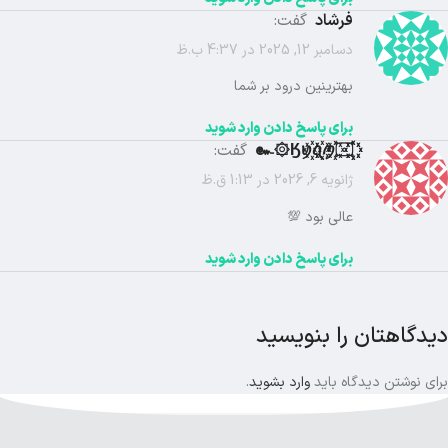
فرشاد
گفت:
دسامبر 12, 2025 در 4:37 ب.ظ
بهترینین درود بر شما
برای پاسخ دادن وارد شوید
꙰꙰Ӄꪗ꙰ꪖ꙰ꪑ꙰۝۞๛
گفت:
ژانویه 6, 2026 در 1:13 ق.ظ
عالی بود 💯
برای پاسخ دادن وارد شوید
دیدگاهتان را بنویسید
برای نوشتن دیدگاه باید
وارد بشوید
.