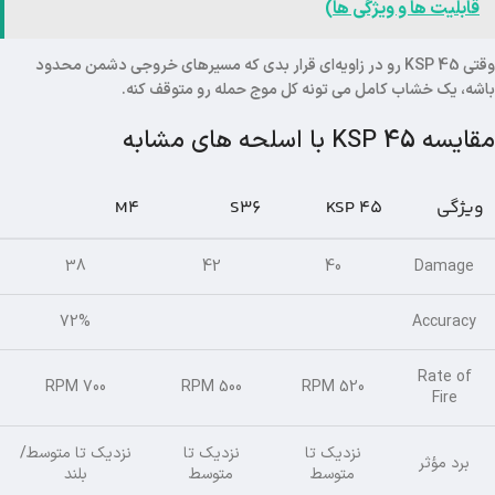
قابلیت ها و ویژگی ها)
وقتی KSP 45 رو در زاویه‌ای قرار بدی که مسیرهای خروجی دشمن محدود
باشه، یک خشاب کامل می تونه کل موج حمله رو متوقف کنه.
مقایسه KSP 45 با اسلحه های مشابه
ویژگی
KSP 45
S36
M4
38
42
40
Damage
72%
Accuracy
Rate of
700 RPM
500 RPM
520 RPM
Fire
نزدیک تا
نزدیک تا
نزدیک تا متوسط/
برد مؤثر
متوسط
متوسط
بلند