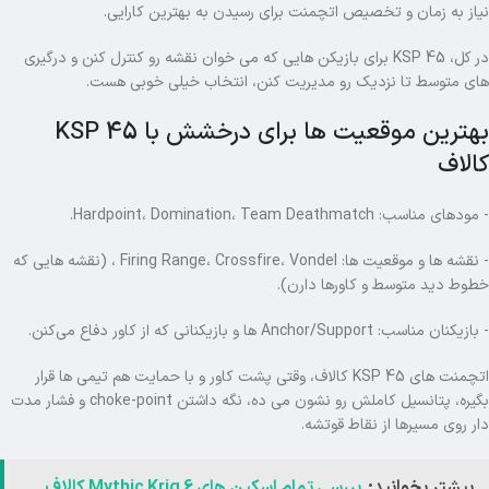
نیاز به زمان و تخصیص اتچمنت برای رسیدن به بهترین کارایی.
در کل، KSP 45 برای بازیکن هایی که می خوان نقشه رو کنترل کنن و درگیری
های متوسط تا نزدیک رو مدیریت کنن، انتخاب خیلی خوبی هست.
بهترین موقعیت ها برای درخشش با KSP 45
کالاف
- مودهای مناسب: Hardpoint، Domination، Team Deathmatch.
- نقشه ها و موقعیت ها: Firing Range، Crossfire، Vondel ، (نقشه هایی که
خطوط دید متوسط و کاورها دارن).
- بازیکنان مناسب: Anchor/Support ها و بازیکنانی که از کاور دفاع می‌کنن.
اتچمنت های KSP 45 کالاف، وقتی پشت کاور و با حمایت هم تیمی ها قرار
بگیره، پتانسیل کاملش رو نشون می ده، نگه داشتن choke-point و فشار مدت
دار روی مسیرها از نقاط قوتشه.
بیشتر بخوانید:
بررسی تمام اسکین های Mythic Krig 6 کالاف