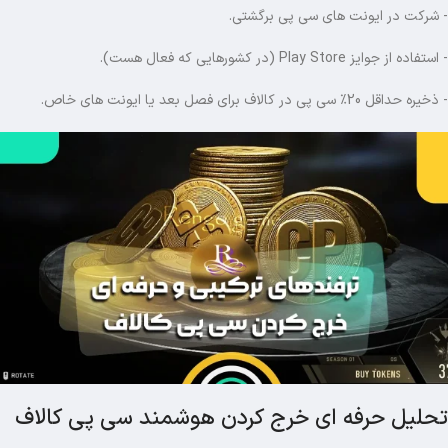
- شرکت در ایونت های سی پی برگشتی.
- استفاده از جوایز Play Store (در کشورهایی که فعال هست).
- ذخیره حداقل 20٪ سی پی در کالاف برای فصل بعد یا ایونت های خاص.
تحلیل حرفه ای خرج کردن هوشمند سی پی کالاف