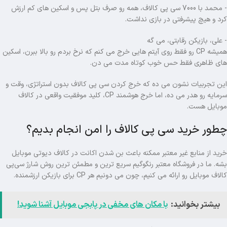
- محمد با 7000 سی پی کالاف، همه رو صرف بتل پس و اسکین های کم ارزش
کرد و هیچ پیشرفتی در بازی نداشت.
- علی، بازیکن رقابتی، می گه
همیشه CP رو فقط روی آیتم هایی خرج می کنم که نرخ بردم رو بالا ببرن، اسکین
های ظاهری فقط حس خوب کوتاه مدت می دن.
این تجربیات نشون می ده که خرج کردن سی پی کالاف بدون استراتژی، وقت و
سرمایه رو هدر می ده، اما خرج هوشمند CP، کلید موفقیت واقعی در کالاف
موبایل هست.
چطور خرید سی پی کالاف را امن انجام بدیم؟
خرید از منابع غیر معتبر ممکنه باعث بن شدن اکانت در کالاف دیوتی موبایل
بشه. ما در فروشگاه معتبر رنگوگیم سریع ترین و مطمئن ترین روش شارژ سی‌پی
کالاف موبایل رو ارائه می کنیم، چون می دونیم هر CP برای بازیکن ارزشمنده.
بیشتر بخوانید:
با مکان های مخفی در پابجی موبایل آشنا شوید!