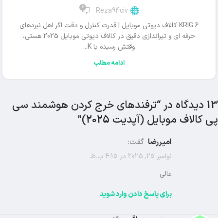
6
Reza94civ
KRIG 6 کالاف دیوتی موبایل | قدرت کنترل و دقت اگر اهل نبردهای
حرفه ای و تیراندازی دقیق در کالاف دیوتی موبایل 2025 هستی،
وقتش رسیده با K...
ادامه مطلب
13 دیدگاه در “
ترفندهای خرج کردن هوشمند سی
پی کالاف موبایل (آپدیت 2025)
”
امیررضا
گفت:
نوامبر 25, 2025 در 4:15 ب.ظ
عالی
برای پاسخ دادن وارد شوید