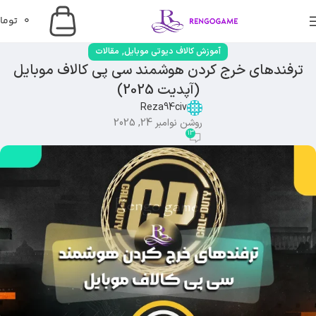
0
توما
,
آموزش کالاف دیوتی موبایل
مقالات
ترفندهای خرج کردن هوشمند سی پی کالاف موبایل
(آپدیت 2025)
Reza94civ
روشن نوامبر 24, 2025
13