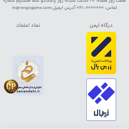
هفت روز هفته، 24 ساعت شبانه روز پاسخگو شما هستیم شماره
تماس: 6000000-021 آدرس ایمیل:in@rengogame.com
درگاه ایمن
نماد اعتماد