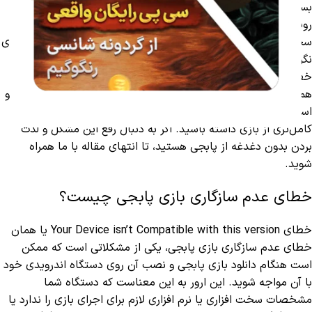
بسیاری از بازیکنان هنگام نصب یا اجرای این بازی محبوب با آن
روبه‌رو می‌شوند. این خطا می‌تواند ناشی از عوامل مختلفی باشد؛ از
سخت‌افزار و نسخه سیستم‌عامل گرفته تا مشکلات نرم‌افزاری. اما جای
نگرانی نیست! در این مطلب از رنگوگیم قصد داریم دلایل بروز این
خطا را بررسی کرده و راهکارهای کاربردی برای رفع آن ارائه دهیم.
همچنین به شما نشان می‌دهیم که چگونه با مدیریت صحیح منابع و
استفاده از امکاناتی مانند
خرید یوسی
می‌توانید تجربه روان‌تر و
کامل‌تری از بازی داشته باشید. اگر به دنبال رفع این مشکل و لذت‌
بردن بدون دغدغه از پابجی هستید، تا انتهای مقاله با ما همراه
شوید.
خطای عدم سازگاری بازی پابجی چیست؟
خطای Your Device isn’t Compatible with this version یا همان
خطای عدم سازگاری بازی پابجی، یکی از مشکلاتی است که ممکن
است هنگام دانلود بازی پابجی و نصب آن روی دستگاه اندرویدی خود
با آن مواجه شوید. این ارور به این معناست که دستگاه شما
مشخصات سخت‌ افزاری یا نرم‌ افزاری لازم برای اجرای بازی را ندارد یا