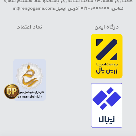
هفت روز هفته، 24 ساعت شبانه روز پاسخگو شما هستیم شماره
تماس: 6000000-021 آدرس ایمیل:in@rengogame.com
درگاه ایمن
نماد اعتماد