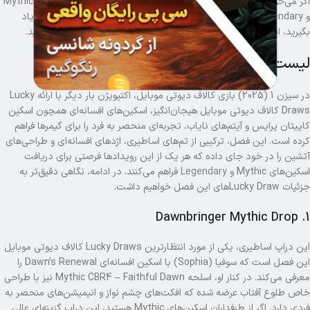
اگر می‌خواهید با نحوه استفاده از Lucky Drawها آشنا شوید، اسکین‌های Mythic
و Legendary را بشناسید و روش بهینه برای خرید
سی پی زمانبر
کالاف را یاد
بگیرید، این مقاله و آموزش کالاف دیوتی موبایل رنگوگیم را از دست ندهید.
لیست Lucky Draws کالاف دیوتی موبایل
در سیزن 1 (2025) بازی کالاف دیوتی موبایل، اکتیویژن بار دیگر با ارائه Lucky
Draws کالاف دیوتی موبایل هیجان‌انگیز، اسکین‌های افسانه‌ای همچون اسکین
کاپیتان پرایس و آیتم‌های نایاب، تجربه‌ای منحصر به‌ فرد را برای گیمرها فراهم
کرده است. این فصل، ترکیبی از تم‌های اساطیری، اژدهای افسانه‌ای و طراحی‌های
آتشین را در خود جای داده که هر یک از این رویدادها فرصتی برای دریافت
اسکین‌های Mythic و
Legendary
فراهم می‌کنند. در ادامه، نگاهی دقیق‌تر به
جزئیات Lucky Drawهای این فصل خواهیم داشت.
1. Dawnbringer Mythic Drop
این دراپ اساطیری، یکی از مورد انتظارترین Lucky Draws کالاف دیوتی موبایل
این فصل است که سوفیا (Sophia) با اسکین افسانه‌ای Dawn’s Renewal را
معرفی می‌کند. در کنار او، اسلحه Mythic CBR4 – Faithful Dawn نیز با طراحی
خاص طلوع آفتاب عرضه شده که افکت‌های چشم‌ نواز و انیمیشن‌های منحصر به‌
فردی دارد. اگر از طرفداران اسکین‌های Mythic هستید، این دراپ گزینه‌ای عالی