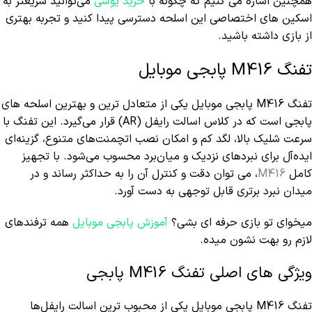
همچنین اشاره می کنیم که چگونه با
خرید یوسی
می‌توانید سریعتر به
اسکین های اختصاصی این اسلحه دسترسی پیدا کنید و تجربه بهتری
از بازی داشته باشید.
تفنگ M416 پابجی موبایل
تفنگ M416 پابجی موبایل یکی از متعادل‌ ترین و بهترین اسلحه های
پابجی است که در کلاس اسالت رایفل (AR) قرار می‌گیرد. این تفنگ با
سرعت شلیک بالا، لگد کم و امکان نصب اتچمنت‌های متنوع، گزینه‌ای
ایده‌آل برای نبردهای نزدیک و میان‌برد محسوب می‌شود. با تجهیز
کامل
M416
، می توان دقت و کنترل آن را به حداکثر رساند و در
میدان نبرد برتری قابل توجهی به دست آورد.
میخوای تو بازی حرفه ای بشی؟
آموزش پابجی موبایل
همه ترفندهای
لازم رو بهت نشون میده.
ویژگی های اصلی تفنگ M416 پابجی
تفنگ M416 پابجی موبایل یکی از محبوب‌ ترین اسالت رایفل‌ها