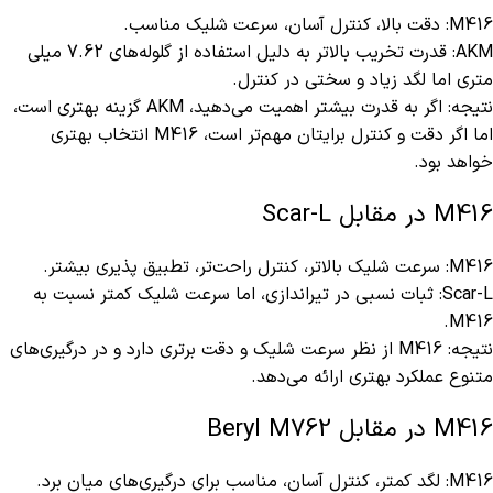
M416: دقت بالا، کنترل آسان، سرعت شلیک مناسب.
AKM: قدرت تخریب بالاتر به دلیل استفاده از گلوله‌های 7.62 میلی‌
متری اما لگد زیاد و سختی در کنترل.
نتیجه: اگر به قدرت بیشتر اهمیت می‌دهید، AKM گزینه بهتری است،
اما اگر دقت و کنترل برایتان مهم‌تر است، M416 انتخاب بهتری
خواهد بود.
M416 در مقابل Scar-L
M416: سرعت شلیک بالاتر، کنترل راحت‌تر، تطبیق‌ پذیری بیشتر.
Scar-L: ثبات نسبی در تیراندازی، اما سرعت شلیک کمتر نسبت به
M416.
نتیجه: M416 از نظر سرعت شلیک و دقت برتری دارد و در درگیری‌های
متنوع عملکرد بهتری ارائه می‌دهد.
M416 در مقابل Beryl M762
M416: لگد کمتر، کنترل آسان، مناسب برای درگیری‌های میان‌ برد.