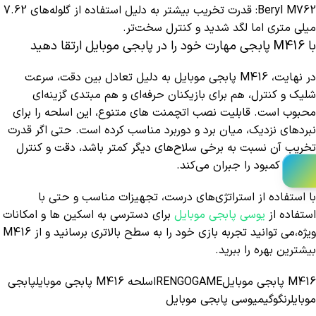
Beryl M762: قدرت تخریب بیشتر به دلیل استفاده از گلوله‌های 7.62
میلی‌ متری اما لگد شدید و کنترل سخت‌تر.
با M416 پابجی مهارت خود را در پابجی موبایل ارتقا دهید
در نهایت، M416 پابجی موبایل به دلیل تعادل بین دقت، سرعت
شلیک و کنترل، هم برای بازیکنان حرفه‌ای و هم مبتدی گزینه‌ای
محبوب است. قابلیت نصب اتچمنت های متنوع، این اسلحه را برای
نبردهای نزدیک، میان برد و دوربرد مناسب کرده است. حتی اگر قدرت
تخریب آن نسبت به برخی سلاح‌های دیگر کمتر باشد، دقت و کنترل
بالا این کمبود را جبران می‌کند.
با استفاده از استراتژی‌های درست، تجهیزات مناسب و حتی با
استفاده از
یوسی پابجی موبایل
برای دسترسی به اسکین ها و امکانات
ویژه،می توانید تجربه بازی خود را به سطح بالاتری برسانید و از M416
بیشترین بهره را ببرید.
M416 پابجی موبایل
RENGOGAME
اسلحه M416 پابجی موبایل
پابجی
موبایل
رنگوگیم
یوسی پابجی موبایل