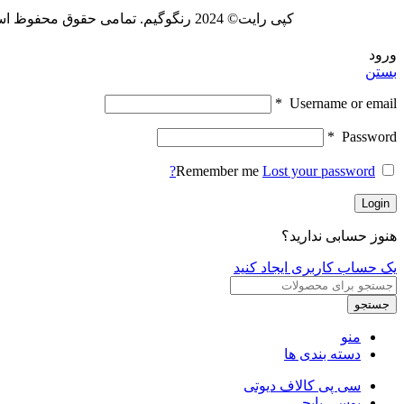
کپی رایت© 2024 رنگوگیم. تمامی حقوق محفوظ است.
ورود
بستن
*
Username or email
*
Password
Remember me
Lost your password?
Login
هنوز حسابی ندارید؟
یک حساب کاربری ایجاد کنید
جستجو
منو
دسته بندی ها
سی پی کالاف دیوتی
یوسی پابجی