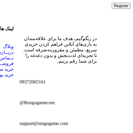
Register
لینک ها
در
رنگوگیم
، هدف ما برای علاقه‌مندان
به بازی‌های آنلاین فراهم کردن خریدی
وبلاگ
سریع، مطمئن و مقرون‌به‌صرفه است.
دربــاره
تا تجربه‌ای لذت‌بخش و بدون دغدغه را
تــماس 
برای شما رقم بزنیم.
فروشـــ
خرید س
خرید یو
09372065161
Rengogamecom@
support@rengogame.com