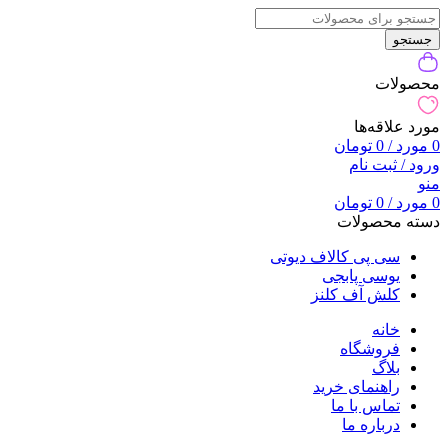
جستجو
محصولات
مورد علاقه‌ها
0
مورد
/
0
تومان
ورود / ثبت نام
منو
0
مورد
/
0
تومان
دسته محصولات
سی پی کالاف دیوتی
یوسی پابجی
کلش آف کلنز
خانه
فروشگاه
بلاگ
راهنمای خرید
تماس با ما
درباره ما