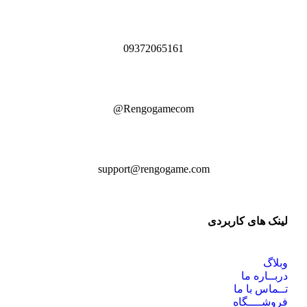
09372065161
Rengogamecom@
support@rengogame.com
لینک های کاربردی
وبلاگ
دربــاره ما
تــماس با ما
فروشــــگاه