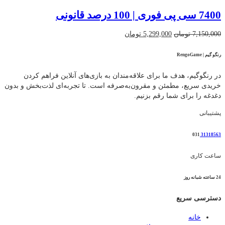
7400 سی پی فوری | 100 درصد قانونی
قیمت
قیمت
7,150,000
تومان
5,299,000
تومان
اصلی
فعلی
7,150,000 تومان
5,299,000 تومان
رنگو گیم | RengoGame
بود.
است.
در رنگوگیم، هدف ما برای علاقه‌مندان به بازی‌های آنلاین فراهم کردن
خریدی سریع، مطمئن و مقرون‌به‌صرفه است. تا تجربه‌ای لذت‌بخش و بدون
دغدغه را برای شما رقم بزنیم.
پشتیبانی
031
31318563
ساعت کاری
24 ساعته شبانه روز
دسترسی سریع
خانه