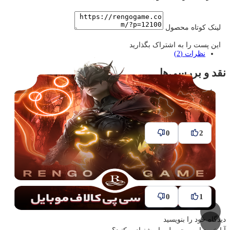
لینک کوتاه محصول
این پست را به اشتراک بگذارید
نظرات (2)
نقد و بررسی‌ها
محمد
–
2025-05-25
خیلی خوب است ممنونم
0
2
امیر‌عباس
–
2025-05-26
عالی ❤
0
1
دیدگاه خود را بنویسید