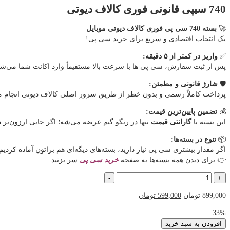
740 سیپی قانونی فوری کالاف دیوتی
🚀
بسته 740 سی پی فوری کالاف دیوتی موبایل
یک انتخاب اقتصادی و سریع برای خرید سی پی!
✅
واریز در کمتر از ۵ دقیقه:
پس از ثبت سفارش، سی پی ها با سرعت بالا مستقیماً وارد اکانت شما می‌ش
🛡️
شارژ قانونی و مطمئن:
پرداخت کاملاً رسمی و بدون خطر از طریق سرور اصلی کالاف دیوتی انجام می
💰
تضمین پایین‌ترین قیمت:
این بسته با
گارانتی قیمت
تنها در رنگو گیم عرضه می‌شه؛ اگر جایی ارزون‌تر دید
📦
تنوع در بسته‌ها:
اگر مقدار بیشتری سی پی نیاز دارید، بسته‌های دیگه‌ای هم براتون آماده کردیم.
👉 برای دیدن همه بسته‌ها به صفحه
خرید سی پی
سر بزنید.
740
-
+
سیپی
قیمت
قیمت
899,000
تومان
599,000
تومان
قانونی
اصلی
فعلی
فوری
33%
899,000 تومان
599,000 تومان
کالاف
افزودن به سبد خرید
بود.
است.
دیوتی