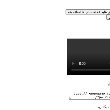
ی ها
به علاقه مندی ها اضافه شد
ل
ل
 بگذارید