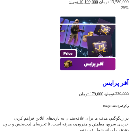
قیمت
قیمت
13,580,000
تومان
10,199,000
تومان
اصلی
فعلی
25%
13,580,000 تومان
10,199,000 تومان
بود.
است.
آفر پرایس
قیمت
قیمت
239,000
تومان
179,000
تومان
اصلی
فعلی
239,000 تومان
179,000 تومان
رنگو گیم | RengoGame
بود.
است.
در رنگوگیم، هدف ما برای علاقه‌مندان به بازی‌های آنلاین فراهم کردن
خریدی سریع، مطمئن و مقرون‌به‌صرفه است. تا تجربه‌ای لذت‌بخش و بدون
دغدغه را برای شما رقم بزنیم.