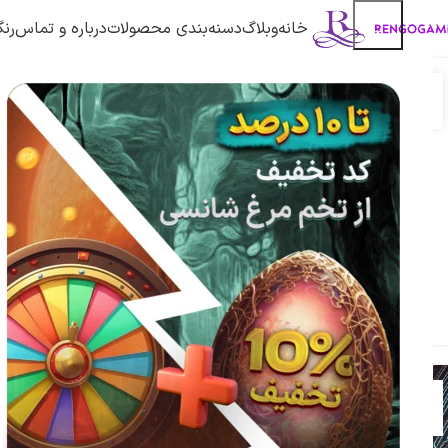
خانه
وبلاگ
دسنه‌بندی محصولات
درباره و تماس
رنگ
,
آموزش کالاف دیوتی موبایل
مقالات
آموزش کالاف دیو
06
16
معرفی کارکتر متیک سوفیا در
فوریه
فوریه
کالاف دیوتی موبایل
کالا
0
توسط
Reza94civ
توسط
کارکتر متیک سوفیا در کالاف و نکات حرفه ای
کارکتر متیک سوفیا در کالاف دیوتی موبایل
یکی از جذاب ترین و قدرتمندترین شخصیت
دیوتی موبایل 
هایی است که هر ...
که می
ادامه مطلب
آموزش کالاف دیو
01
02
بررسی 
فوریه
فوریه