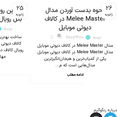
25
26
نحوه بدست آوردن مدال
ژانویه
ژانویه
Melee Master در کالاف
بتل رویال
دیوتی موبایل
توسط
0
توسط
Reza94civ
مدال Melee Master در کالاف دیوتی موبایل
رویال کالاف دی
مدال Melee Master در کالاف دیوتی موبایل
مهار
یکی از کمیاب‌ترین و هیجان‌انگیزترین
مدال‌هایی است که م...
ادامه مطلب
درباره رنگوگیم