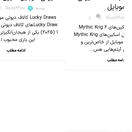
موبایل
توسط
Reza94civ
0
Reza94civ
Lucky Drawهای کالاف د
معرفی کامل اسکین‌های Mythic Krig 6
1 (2025) یکی از هیجان‌انگی
کالاف دیوتی موبایل اسکین‌های Mythic Krig
این بازی محبوب ا..
یوتی موبایل از خاص‌ترین و
ترین آیتم‌هایی هس...
ادامه مطلب
ادامه مطلب
,
تی موبایل
مقالات