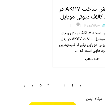
بهترین روش ساخت AK117 در
 کالاف دیوتی موبایل
0
Reza94civ
ساخت بهترین نسخه AK117 در بتل رویال
کالاف دیوتی موبایل ساخت AK117 در بتل
وتی موبایل یکی از کلیدی‌ترین
ت‌هایی است که ...
ادامه مطلب
»
›
5
4
3
2
1
‹
درگاه ایمن