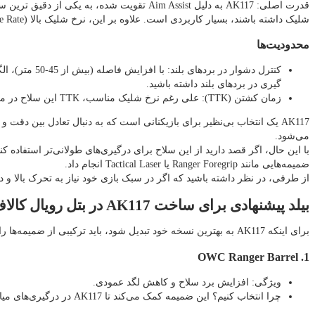
قدرت اصلی: AK117 به دلیل Aim Assist تقویت‌
شلیک داشته باشند، بسیار کاربردی است. علاوه بر این، نرخ شلیک بالا (Fire Rate) و پایداری نسبی آن، باعث شده این تفنگ در برابر بسیاری از سلاح‌ها در میدان نبرد عملکرد مطلوبی داشته باشد.
محدودیت‌ها
گیری در بردهای بلند داشته باشید.
زمان کشتن (TTK): علی‌ رغم نرخ شلیک مناسب، TTK این سلاح در مقایسه با سلاح‌های پرسرعت‌تر، مانند SMG‌ها، کمی پایین‌تر است. بنابراین، در نبردهای نزدیک، ممکن است در برابر سلاح‌های سریع‌تر دچار مشکل شوید.
می‌شود.
با این حال، اگر قصد دارید از این سلاح برای درگیری‌های طولانی‌تر استفاده کنید
ضمیمه‌هایی مانند Ranger Foregrip یا Tactical Laser انجام داد.
از طرفی، در نظر داشته باشید که اگر در سبک بازی خود نیاز به تحرک بالا و درگیری‌های نزدیک دارید، بهتر ا
بیلد پیشنهادی برای ساخت AK117 در بتل رویال کالاف دیوتی موبایل
برای اینکه AK117 به بهترین نسخه خود تبدیل شود، باید ترکیبی از ضمیمه‌ها را انتخاب کنید که تعادل بین برد، دقت، و کنترل لگد را برقرار کنند. در اینجا یک بیلد پیشنهادی ارائه شده که می‌تواند در بتل رویال به شما برتری بدهد:
1. OWC Ranger Barrel
ویژگی: افزایش برد سلاح و کاهش لگد عمودی.
چرا انتخاب کنیم؟ این ضمیمه کمک می‌کند تا AK117 در درگیری‌های میان‌ برد و حتی کمی طولانی‌تر کارآمدتر شود.