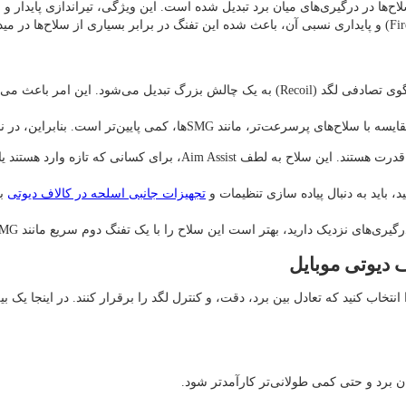
 شده، به یکی از دقیق‌ ترین سلاح‌ها در درگیری‌های میان‌ برد تبدیل شده است. این ویژگی، تیرا
کنترل دشوار در بردهای بلند: با افزایش فاصله (بیش از 45-50 متر)، الگوی تصادفی لگد (ecoil
AK117 یک انتخاب بی‌نظیر برای بازیکنانی است که به دنبال تعادل بین دقت
، باید به دنبال پیاده‌ سازی تنظیمات و
تجهیزات جانبی اسلحه در کالاف دیوتی
ست این سلاح را با یک تفنگ دوم سریع مانند SMG ترکیب کنید تا نقاط ضعف AK117 در این زمینه جبران شود.