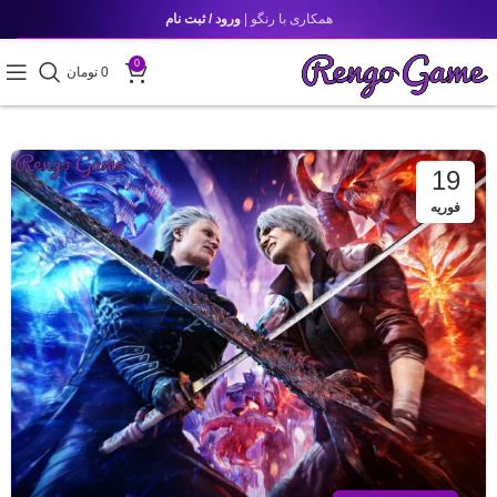
همکاری با رنگو |
ورود / ثبت نام
0
0
تومان
19
فوریه