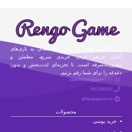
در
رنگوگیم
، هدف ما برای علاقه‌مندان به بازی‌های
آنلاین فراهم کردن خریدی سریع، مطمئن و
مقرون‌به‌صرفه است. تا تجربه‌ای لذت‌بخش و بدون
دغدغه را برای شما رقم بزنیم.
support@rengogame.com
09372065161
Rengogamecom@
محصولات
خرید یوسی