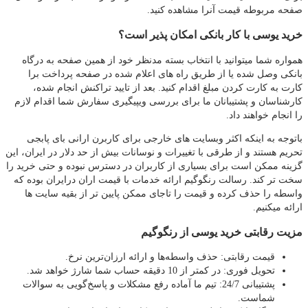
صفحه مربوطه قیمت آنرا مشاهده کنید.
خرید یوسی با کار بانکی امکان پذیر است؟
همواره شما میتوانید با انتخاب بسته مدنظر خود از همین صفحه به درگاه
بانکی وصل شده یا از طریق راه های اعلام شده در صفحه پرداخت برا
کارت به کارت کردن مبلغ اقدام کنید. بعد از تایید تراکنش انجام شده،
کارشناسان و پشتیبانان ما برای بررسی ویپیگیری سفارش شما اقدام لازم
را انجام خواهند داد.
باتوجه به اینکه اکثر وبسایت های خارجی برای کاربرن ارانی بای پابجی
تحریم هستند و از طرقی با تغییرات و نوسانات بیش از حد دلار در ایران، این
گزینه ممکن است برای بسیاری از کاربران در دسترس نبوده و حتی خرید را
سخت تر کند. رسالت رنگوگیم ارائه خدمات با قیمت اران درایران بوده که
واسطه را حذف کرده و قیمت را تاجای ممکن پایین تر از بقیه سایت ها
ارائه میکنیم.
مزیت رقابتی خرید یوسی از رنگوگیم
قیمت رقابتی: حذف واسطه‌ها و ارائه ارزان‌ترین نرخ.
تحویل فوری: در کمتر از 10 دقیقه حساب شما شارژ خواهد شد.
پشتیبانی 24/7: تیم ما آماده رفع مشکلات و پاسخ‌گویی به سوالات
شماست.