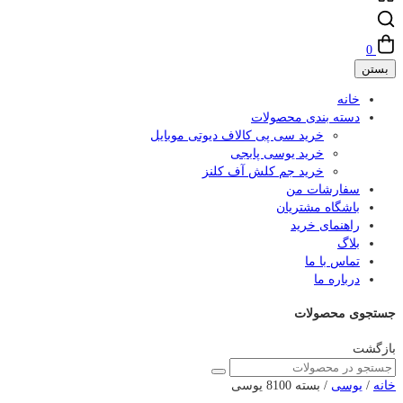
0
بستن
خانه
دسته بندی محصولات
خرید سی پی کالاف دیوتی موبایل
خرید یوسی پابجی
خرید جم کلش آف کلنز
سفارشات من
باشگاه مشتریان
راهنمای خرید
بلاگ
تماس با ما
درباره ما
جستجوی محصولات
بازگشت
خانه
/
یوسی
/ بسته 8100 یوسی