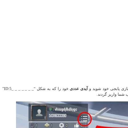
بازی پابجی خود شوید و
آیدی عددی
خود را که به شکل “_ _ _ _ _ _ _ID:5”
 شما واریز گردند.