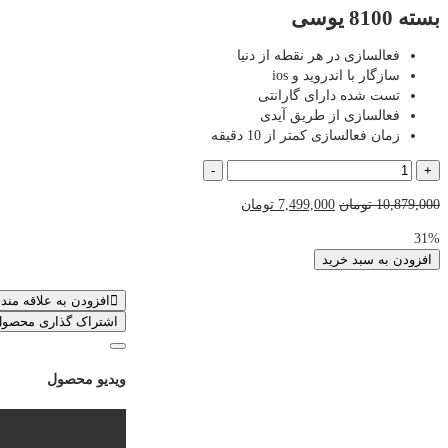
بسته 8100 یوسی
فعالسازی در هر نقطه از دنیا
سازگار با اندروید و ios
تست شده دارای گارانتی
فعالسازی از طریق آیدی
زمان فعالسازی کمتر از 10 دقیقه
بسته
-
+
8100
قیمت
قیمت
10,879,000
تومان
7,499,000
تومان
یوسی
اصلی
فعلی
عدد
31%
10,879,000 تومان
7,499,000 تومان
افزودن به سبد خرید
بود.
است.
افزودن به علاقه مند
اشتراک گذاری محصو
ویدیو محصول