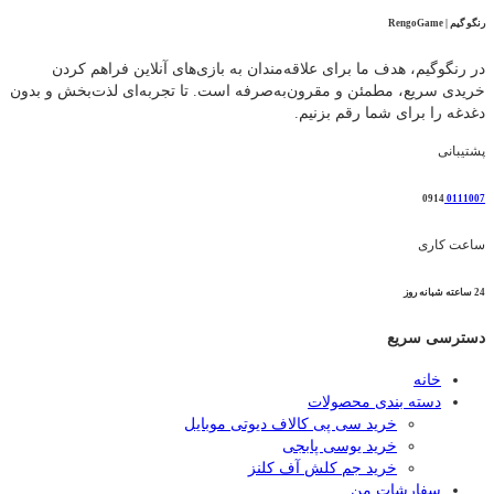
235,000 تومان
185,000 تومان
رنگو گیم | RengoGame
بود.
است.
در رنگوگیم، هدف ما برای علاقه‌مندان به بازی‌های آنلاین فراهم کردن
خریدی سریع، مطمئن و مقرون‌به‌صرفه است. تا تجربه‌ای لذت‌بخش و بدون
دغدغه را برای شما رقم بزنیم.
پشتیبانی
0914
0111007
ساعت کاری
24 ساعته شبانه روز
دسترسی سریع
خانه
دسته بندی محصولات
خرید سی پی کالاف دیوتی موبایل
خرید یوسی پابجی
خرید جم کلش آف کلنز
سفارشات من