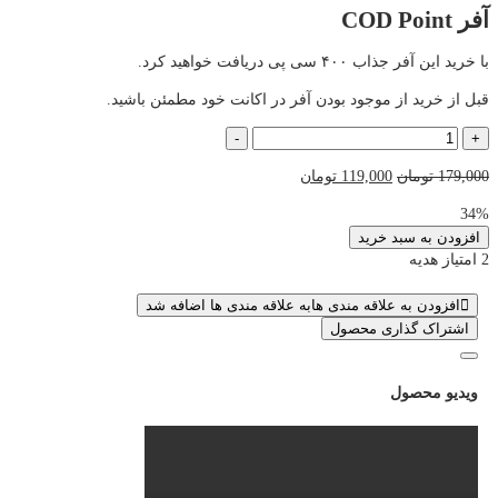
آفر COD Point
با خرید این آفر جذاب ۴۰۰ سی پی دریافت خواهید کرد.
قبل از خرید از موجود بودن آفر در اکانت خود مطمئن باشید.
آفر
-
+
COD
قیمت
قیمت
179,000
تومان
119,000
تومان
Point
اصلی
فعلی
عدد
34%
179,000 تومان
119,000 تومان
افزودن به سبد خرید
بود.
است.
2 امتیاز هدیه
افزودن به علاقه مندی ها
به علاقه مندی ها اضافه شد
اشتراک گذاری محصول
ویدیو محصول