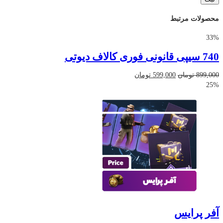
محصولات مرتبط
33%
740 سیپی قانونی فوری کالاف دیوتی
قیمت
قیمت
899,000
تومان
599,000
تومان
اصلی
فعلی
25%
899,000 تومان
599,000 تومان
بود.
است.
آفر پرایس