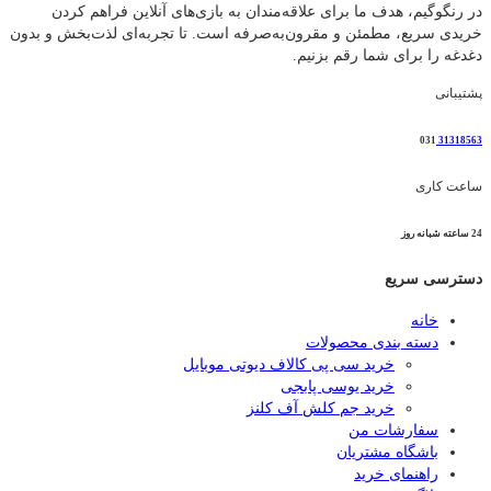
در رنگوگیم، هدف ما برای علاقه‌مندان به بازی‌های آنلاین فراهم کردن
خریدی سریع، مطمئن و مقرون‌به‌صرفه است. تا تجربه‌ای لذت‌بخش و بدون
دغدغه را برای شما رقم بزنیم.
پشتیبانی
031
31318563
ساعت کاری
24 ساعته شبانه روز
دسترسی سریع
خانه
دسته بندی محصولات
خرید سی پی کالاف دیوتی موبایل
خرید یوسی پابجی
خرید جم کلش آف کلنز
سفارشات من
باشگاه مشتریان
راهنمای خرید