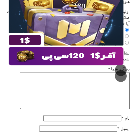
هنوز بررسی‌ای ثبت نشده است.
اولین کسی باشید که دیدگاهی می نویسد “لیمیتد آفر 120 سی پی + کارت
طلایی”
آیا خرید این محصول را پیشنهاد میکنید؟
بله، پیشنهاد میکنم
خیر، پیشنهاد نمیکنم
نظری ندارم
نشانی ایمیل شما منتشر نخواهد شد.
بخش‌های موردنیاز علامت‌گذاری
شده‌اند
*
دیدگاه شما
*
نام
*
ایمیل
*