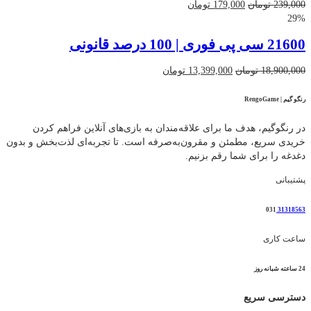
قیمت
قیمت
239,000
تومان
179,000
تومان
اصلی
فعلی
29%
239,000 تومان
179,000 تومان
21600 سی پی فوری | 100 درصد قانونی
بود.
است.
قیمت
قیمت
18,900,000
تومان
13,399,000
تومان
اصلی
فعلی
18,900,000 تومان
13,399,000 تومان
رنگو گیم | RengoGame
بود.
است.
در رنگوگیم، هدف ما برای علاقه‌مندان به بازی‌های آنلاین فراهم کردن
خریدی سریع، مطمئن و مقرون‌به‌صرفه است. تا تجربه‌ای لذت‌بخش و بدون
دغدغه را برای شما رقم بزنیم.
پشتیبانی
031
31318563
ساعت کاری
24 ساعته شبانه روز
دسترسی سریع