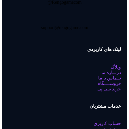
Rengogamecom@
support@rengogame.com
لینک های کاربردی
وبلاگ
دربــاره ما
تــماس با ما
فروشــــگاه
خرید سی پی
خدمات مشتریان
حساب کاربری
سبد خرید