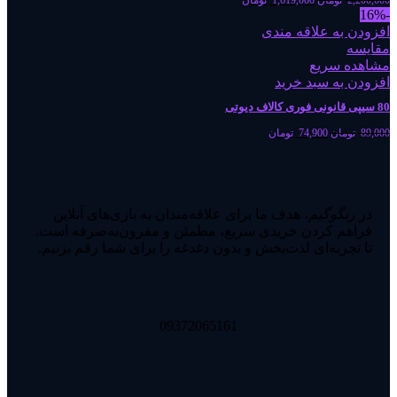
2,200,000
تومان
1,619,000
تومان
-16%
افزودن به علاقه مندی
مقایسه
مشاهده سریع
افزودن به سبد خرید
80 سیپی قانونی فوری کالاف دیوتی
89,000
تومان
74,900
تومان
در
رنگوگیم
، هدف ما برای علاقه‌مندان به بازی‌های آنلاین
فراهم کردن خریدی سریع، مطمئن و مقرون‌به‌صرفه است.
تا تجربه‌ای لذت‌بخش و بدون دغدغه را برای شما رقم بزنیم.
09372065161