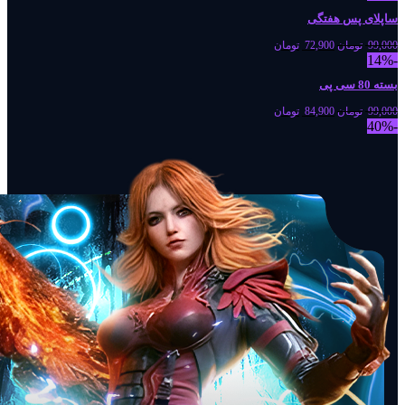
ساپلای پس هفتگی
99,000
تومان
72,900
تومان
-14%
بسته 80 سی پی
99,000
تومان
84,900
تومان
-40%