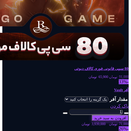
80 سیپی قانونی فوری کالاف دیوتی
91,000
تومان
65,900
تومان
-33%
آفر Vault
مقدار آفر
پاک کردن
افزودن به سبد خرید
71,000
تومان
–
3,939,000
تومان
-26%