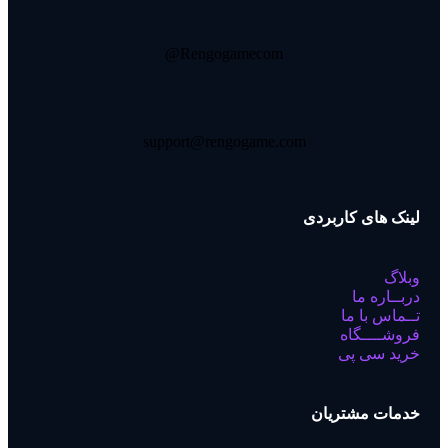
Rengogamecom@
support@rengogame.com
لینک های کاربردی
وبلاگ
دربــاره ما
تــماس با ما
فروشــــگاه
خرید سی پی
خدمات مشتریان