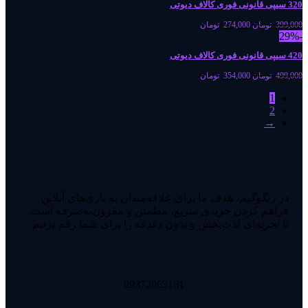
320 سیپی قانونی فوری کالاف دیوتی
399,000
تومان
274,000
تومان
-29%
420 سیپی قانونی فوری کالاف دیوتی
499,000
تومان
354,000
تومان
1
2
→
در
رنگوگیم
، هدف ما برای علاقه‌مندان به بازی‌های آنلاین
فراهم کردن خریدی سریع، مطمئن و مقرون‌به‌صرفه است.
تا تجربه‌ای لذت‌بخش و بدون دغدغه را برای شما رقم بزنیم.
09372065161