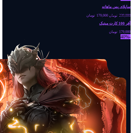
ساپلای پس ماهانه
239,000
تومان
179,000
تومان
آفر 100 کارت میتیک
179,000
تومان
-40%