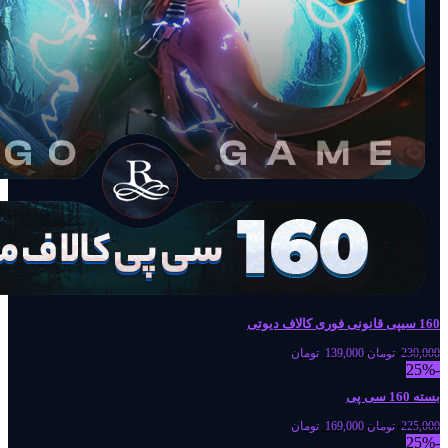
160 سیپی قانونی فوری کالاف دیوتی
230,000
تومان
139,000
تومان
-25%
بسته 160 سی پی
225,000
تومان
169,000
تومان
-25%