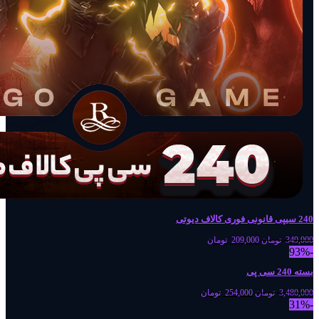
240 سیپی قانونی فوری کالاف دیوتی
349,000
تومان
209,000
تومان
-93%
بسته 240 سی پی
3,480,000
تومان
254,000
تومان
-31%